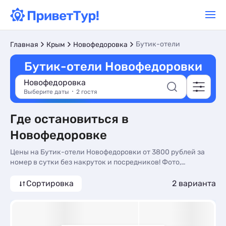
Бутик-отели
Главная
Крым
Новофедоровка
Бутик-отели Новофедоровки
Новофедоровка
Выберите даты
2 гостя
Где остановиться в
Новофедоровке
Цены на Бутик-отели Новофедоровки от 3800 рублей за
номер в сутки без накруток и посредников! Фото,
описание, реальные отзывы. Бронируйте Бутик-отели в
Новофедоровке по доступным ценам на сайте ПриветТур
Сортировка
2 варианта