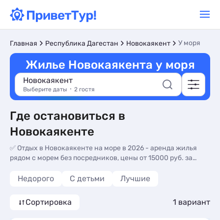
У моря
Главная
Республика Дагестан
Новокаякент
Жилье Новокаякента у моря
Новокаякент
Выберите даты
2 гостя
Где остановиться в
Новокаякенте
✅ Отдых в Новокаякенте на море в 2026 - аренда жилья
рядом с морем без посредников, цены от 15000 руб. за
сутки. Дешевые предложения жилья близко к морю,
посуточно и на длительный срок без посредников.
Недорого
С детьми
Лучшие
Реальные отзывы, фотографии и описание, звоните!
Сортировка
1 вариант