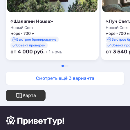
«Шаляпин House»
«Луч Свет
Новый Свет
Новый Свет
море · 700 м
море · 700 м
Быстрое бронирование
Быстрое б
Объект проверен
Объект пр
от 4 000 руб.
от 3 540 
· 1 ночь
Смотреть ещё 3 варианта
Карта