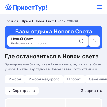
Базы отдыха
Главная
Крым
Новый Свет
Базы отдыха Нового Света
Новый Свет
Выберите даты
2 гостя
Где остановиться в Новом свете
Бронирование баз отдыха в Новом свете, отдых на турбазе
у моря. Снять базу отдыха в Новом свете: фото, отзывы и
цены на 2026 год - более 10 вариантов, от 4700 руб, номера
с общей кухней, кухней в номере и сменой белья.
У моря
У моря недорого
В горах
Семейный
Сортировка
3 варианта