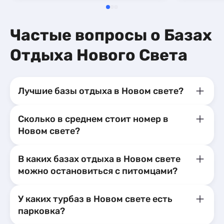
эстетическ
от самой в
коттеджи н
Частые вопросы о Базах
но всё в ни
любовью, в
Отдыха Нового Света
мелочей. В
не влюбитьс
Елена и Ан
буквально 
Лучшие базы отдыха в Новом свете?
декор был.
приветливы
гостеприим
Сколько в среднем стоит номер в
которых - 
Новом свете?
спасибо им
впечатлени
теплые, пр
В каких базах отдыха в Новом свете
воспоминан
можно остановиться с питомцами?
Каталея, и 
вернуться с
У каких турбаз в Новом свете есть
парковка?