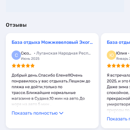
Отзывы
База отдыха Можжевеловый ЭкогородОк
База отд
Сюзанна
· Луганская Народная Республика,Луганск
Юлия
·
С
Ю
Июнь 2025
Январь 
Добрый день.Спасибо Елене!!!Очень
Я встречал
понравилось у вас отдыхать.Пешком до
2025, и это
пляжа не дойти,только по
Даже зима 
трассе.Ближайшие нормальные
спокойное,
магазине в Судаке,10 мин на авто.До
прекрасной
моря на авто 5 мин .
умиротворя
природы по
Показать полностью
наслаждение
Показать 
местность,
и зимнее мо