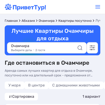
Лучш
Главная
Абхазия
Очамчира
Квартиры посуточно
Лучшие Квартиры Очамчиры
для отдыха
Очамчира
Выберите даты
2 гостя
Где остановиться в Очамчире
Аренда самых лучших квартир для отдыха в Очамчире,
посуточно или на длительный срок - предложения от
собственников с ценами 2026 и фото. Снять лучшие
квартиры в Очамчире - более 10 вариантов, от 6600 руб,
У моря
В центре
С домашними животными
комнаты с трансфером (платно), сменой белья и видом на
горы.
Сортировка
1 вариант