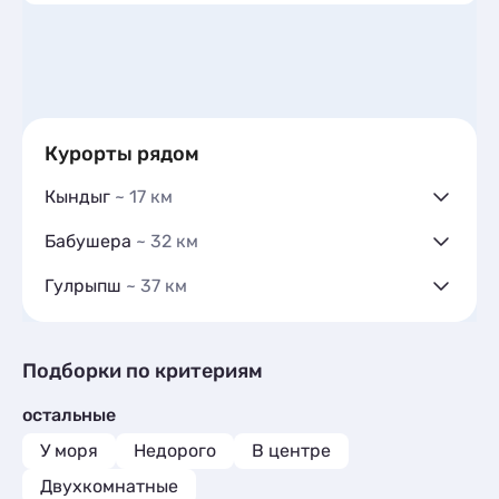
Курорты рядом
Кындыг
~ 17 км
Гостиницы и отели
1
Бабушера
~ 32 км
Коттеджи и дома под ключ
1
Гостиницы и отели
1
Базы отдыха
1
Гулрыпш
~ 37 км
Санатории
1
Коттеджи и дома под ключ
2
Апартаменты
1
Квартиры посуточно
1
Шале
1
Базы отдыха
1
Подборки по критериям
Апартаменты
1
остальные
У моря
Недорого
В центре
Двухкомнатные