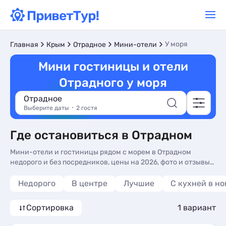
У моря
Главная
Крым
Отрадное
Мини-отели
Мини гостиницы и отели
Отрадного у моря
Отрадное
Выберите даты
2 гостя
Где остановиться в Отрадном
Мини-отели и гостиницы рядом с морем в Отрадном
недорого и без посредников, цены на 2026, фото и отзывы
туристов. Бронируйте мини-отели и гостиницы Отрадного
у моря - более 10 вариантов, от 3764 руб, номера с общей
Недорого
В центре
Лучшие
C кухней в н
кухней, кухней в номере и трансфером (платно).
Сортировка
1 вариант