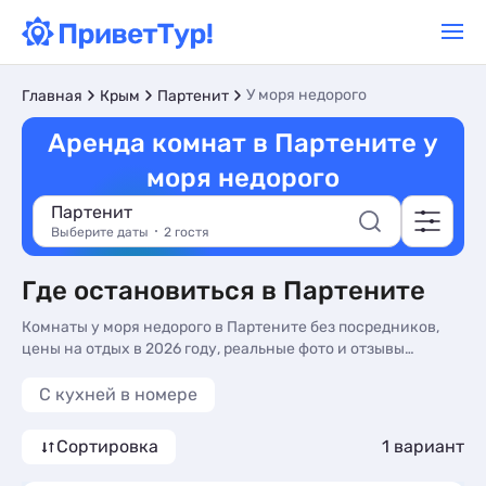
У моря недорого
Главная
Крым
Партенит
Аренда комнат в Партените у
моря недорого
Партенит
Выберите даты
2 гостя
Где остановиться в Партените
Комнаты у моря недорого в Партените без посредников,
цены на отдых в 2026 году, реальные фото и отзывы
туристов. Недорогие Комнаты у моря в Партените - более
10 вариантов, от 2000 руб, номера с общей кухней, кухней
C кухней в номере
в номере и трансфером (платно).
Сортировка
1 вариант