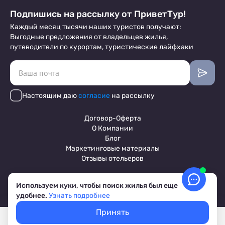
Подпишись на рассылку от ПриветТур!
Каждый месяц тысячи наших туристов получают:
Выгодные предложения от владельцев жилья,
путеводители по курортам, туристические лайфхаки
Настоящим даю
согласие
на рассылку
Договор-Оферта
О Компании
Блог
Маркетинговые материалы
Отзывы отельеров
Используем куки, чтобы поиск жилья был еще
Пользовательское соглашение
удобнее.
Узнать подробнее
Обработка персональных данных
Условия бронирования объектов
Принять
© 2017-2026 ПриветТур™
Покажем свободное жилье
Выбрать даты
Российский сервис бронирования жилья, официальный сайт,