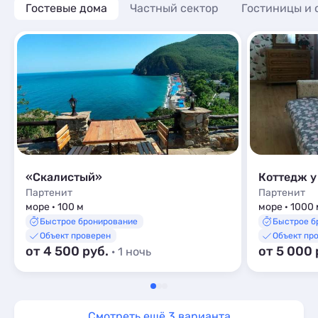
Гостевые дома
Апартаменты
Квартиры посуточно
Частный сектор
Гостиницы и 
6
49
Мини-отели
1
Мини-отели
Апартаменты
6
3
Пансионаты
1
Пансионаты
Мини-отели
2
1
«Скалистый»
Коттедж у
Партенит
Партенит
море · 100 м
море · 1000 
Быстрое бронирование
Быстрое б
Объект проверен
Объект пр
от 4 500 руб.
от 5 000 
· 1 ночь
Смотреть ещё 3 варианта