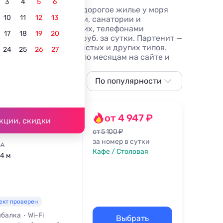
3
4
5
6
посредников! Снять недорогое жилье у моря
10
11
12
13
ыха, гостиницы и отели, санатории и
и, отзывами отдыхающих, телефонами
17
18
19
20
ов по цене от 1750 руб. за сутки. Партенит —
ых, галечных, каменистых и других типов.
24
25
26
27
оздуха в Партените по месяцам на сайте и
центре
С детьми
По популярности
Лучшие
На Новый год
По популярности
Сначала дешевле
от 4 947 ₽
кции, скидки
Сначала дороже
от 5 100 ₽
за номер в сутки
5А
Ближе к морю
Кафе / Столовая
14 м
Ближе к центру
По рейтингу
ект проверен
балка
Wi-Fi
Выбрать