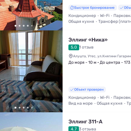
Быстрое бронирование
Объ
Кондиционер
Wi-Fi
Парковк
Общая кухня
Трансфер (плат
Кухня в номере
Эллинг «Ника»
5.0
1 отзыв
Алушта, Утес, ул.Княгини Гагари
До моря - 10 м • До центра - 173
Объект проверен
Кондиционер
Wi-Fi
Парковк
Вид на море
Общая кухня
Т
Эллинг 311-А
4.7
3 отзыва