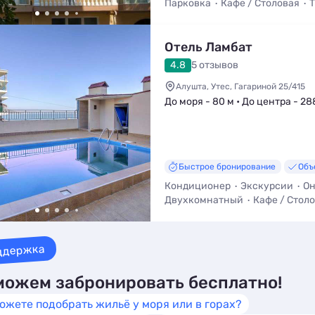
Парковка
Кафе / Столовая
Т
Отель Ламбат
4.8
5 отзывов
Алушта, Утес, Гагариной 25/415
До моря - 80 м • До центра - 28
Быстрое бронирование
Объ
Кондиционер
Экскурсии
Он
Двухкомнатный
Кафе / Стол
ддержка
ожем забронировать бесплатно!
ожете подобрать жильё у моря или в горах?