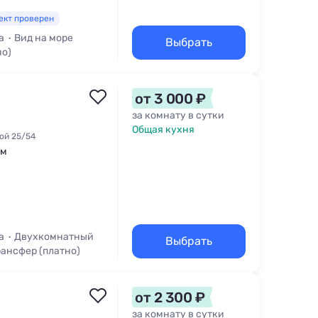
ект проверен
а
Вид на море
Выбрать
но)
от 3 000 ₽
за комнату в сутки
Общая кухня
ной 25/54
 м
а
Двухкомнатный
Выбрать
рансфер (платно)
от 2 300 ₽
за комнату в сутки