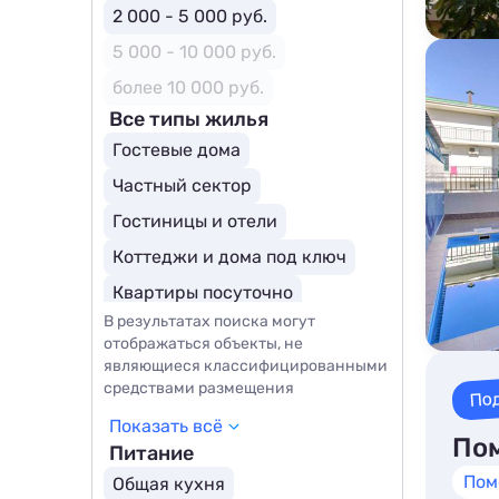
2 000 - 5 000 руб.
5 000 - 10 000 руб.
более 10 000 руб.
Все типы жилья
Гостевые дома
Частный сектор
Гостиницы и отели
Коттеджи и дома под ключ
Квартиры посуточно
В результатах поиска могут
Эллинги
Комнаты
отображаться объекты, не
Апартаменты
Мини-отели
являющиеся классифицированными
средствами размещения
По
Бутик-отели
Показать всё
Курортные отели
Пом
Питание
Пом
Общая кухня