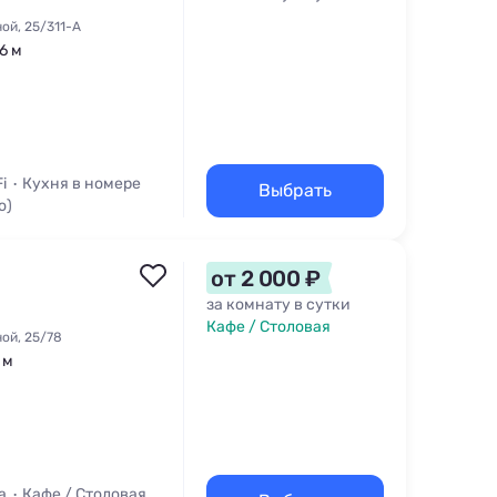
ной, 25/311-А
6 м
i
Кухня в номере
Выбрать
о)
от 2 000 ₽
за комнату в сутки
Кафе / Столовая
ной, 25/78
 м
а
Кафе / Столовая