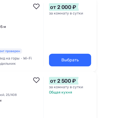
от 2 000 ₽
за комнату в сутки
05 м
ект проверен
Вид на горы
Wi-Fi
Выбрать
одильник
от 2 500 ₽
за комнату в сутки
Общая кухня
ной, 25/408
м