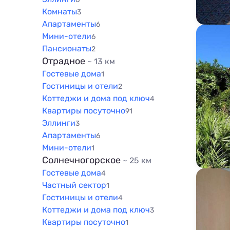
Комнаты
3
Апартаменты
6
Мини-отели
6
Пансионаты
2
Отрадное
~ 13 км
Гостевые дома
1
Гостиницы и отели
2
Коттеджи и дома под ключ
4
Квартиры посуточно
91
Эллинги
3
Апартаменты
6
Мини-отели
1
Солнечногорское
~ 25 км
Гостевые дома
4
Частный сектор
1
Гостиницы и отели
4
Коттеджи и дома под ключ
3
Квартиры посуточно
1