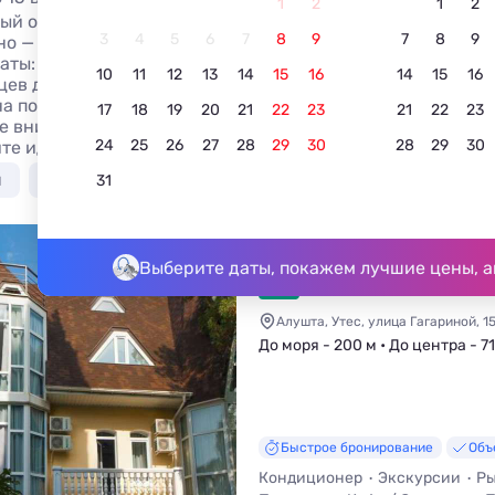
1
2
1
2
ый отдых в Партените у моря недорого в 2026 году без 
3
4
5
6
7
8
9
7
8
9
но — частный сектор, гостевые дома, квартиры, базы отд
аты: знакомьтесь с ценами, фотографиями и описаниям
10
11
12
13
14
15
16
14
15
16
цев для бронирования жилья. Аренда жилья без посредник
на побережье моря в Крыму с множеством пляжей: песчан
17
18
19
20
21
22
23
21
22
23
е внимание на показатели средней температуры воды и в
24
25
26
27
28
29
30
28
29
30
те идеальное время для своего отдыха.
я
С бассейном
Недорого
С питанием
В 
31
Отель «Медуза»
Выберите даты, покажем лучшие цены, а
4.5
2 отзыва
Алушта, Утес, улица Гагариной, 1
До моря - 200 м • До центра - 7
Быстрое бронирование
Объ
Кондиционер
Экскурсии
Ры