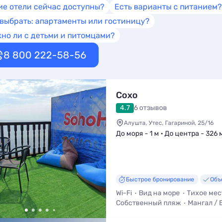
ие отели сейчас доступны?
Есть варианты с питанием?
 выбрать: апартаменты или гостиницу?
но ли с детьми и питомцами?
8 800 222-58-56
Сохо
4.7
6 отзывов
Алушта, Утес, Гагариной, 25/16
До моря - 1 м • До центра - 326 
Быстрое бронирование
Объ
Wi-Fi
Вид на море
Тихое мес
Собственный пляж
Мангал /
Трансфер (платно)