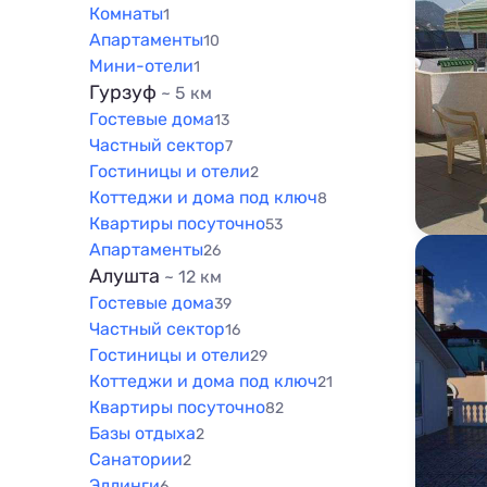
Комнаты
1
Апартаменты
10
Мини-отели
1
Гурзуф
~ 5 км
Гостевые дома
13
Частный сектор
7
Гостиницы и отели
2
Коттеджи и дома под ключ
8
Квартиры посуточно
53
Апартаменты
26
Алушта
~ 12 км
Гостевые дома
39
Частный сектор
16
Гостиницы и отели
29
Коттеджи и дома под ключ
21
Квартиры посуточно
82
Базы отдыха
2
Санатории
2
Эллинги
6