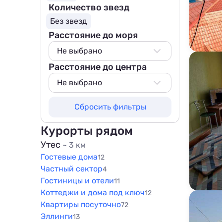
Количество звезд
Без звезд
Расстояние до моря
Не выбрано
Расстояние до центра
Не выбрано
50 м
Не выбрано
100 м
Не выбрано
Сбросить фильтры
200 м
100 м
500 м
200 м
Курорты рядом
800 м
500 м
Утес
~ 3 км
1000 м
Гостевые дома
800 м
12
1500 м
Частный сектор
4
1000 м
Гостиницы и отели
11
1500 м
Коттеджи и дома под ключ
12
Квартиры посуточно
72
Эллинги
13