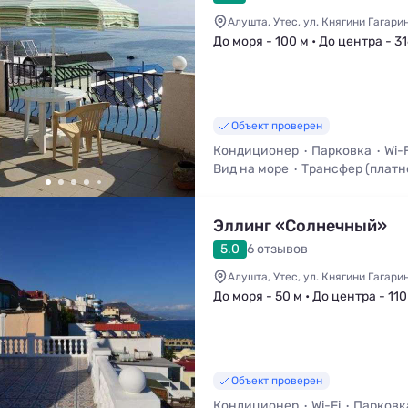
Алушта, Утес, ул. Княгини Гагари
До моря - 100 м • До центра - 31
Объект проверен
Кондиционер
Парковка
Wi-F
Вид на море
Трансфер (платн
Мангал / Барбекю
Эллинг «Солнечный»
5.0
6 отзывов
Алушта, Утес, ул. Княгини Гагари
До моря - 50 м • До центра - 110
Объект проверен
Кондиционер
Wi-Fi
Парковк