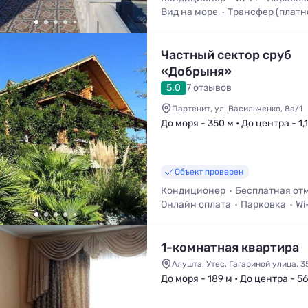
Вид на море
Трансфер (платн
Частный сектор сруб
«Добрыня»
5.0
7 отзывов
Партенит, ул. Васильченко, 8а/1
До моря - 350 м • До центра - 1,
Объект проверен
Кондиционер
Бесплатная от
Онлайн оплата
Парковка
Wi
Трансфер (платно)
1-комнатная квартира
Алушта, Утес, Гагариной улица, 3
До моря - 189 м • До центра - 5