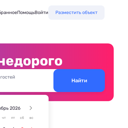
бранное
Помощь
Войти
Разместить объект
 недорого
 гостей
Найти
ябрь 2026
чт
пт
сб
вс