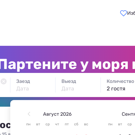
Из
Партените у моря
Заезд
Выезд
Количество
Дата
Дата
2 гостя
Август 2026
Сент
 остановиться в Партените
пн
вт
ср
чт
пт
сб
вс
пн
вт
ср
 15 вариантов жилья из 15