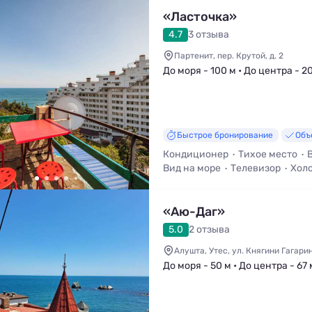
«Ласточка»
4.7
3 отзыва
Партенит, пер. Крутой, д. 2
До моря - 100 м • До центра - 2
Быстрое бронирование
Объ
Кондиционер
Тихое место
Вид на море
Телевизор
Хол
«Аю-Даг»
5.0
2 отзыва
Алушта, Утес, ул. Княгини Гагари
До моря - 50 м • До центра - 67 