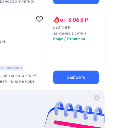
рансфер (платно)
от 3 063 ₽
от 3 158 ₽
за номер в сутки
Кафе / Столовая
8 м
ект проверен
лайн оплата
Wi-Fi
Выбрать
овая
Вид на море