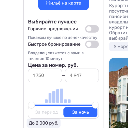
Жильё на карте
Курортн
посуточ
пансион
Выбирайте лучшее
владель
курорт 
Горячие предложения
Обратит
Покажем лучшее по цене-качеству
выбирай
Быстрое бронирование
У мор
Владелец свяжется с вами в
течение 10 минут
Цена за номер, руб.
За период
За ночь
До 2 000 руб.