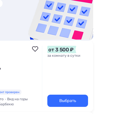
от 3 500 ₽
за комнату в сутки
м
ект проверен
то
Вид на горы
Выбрать
 Барбекю