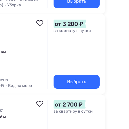
Выбрать
о)
Уборка
от 3 200 ₽
за комнату в сутки
1 км
мена
Выбрать
-Fi
Вид на море
от 2 700 ₽
57
за квартиру в сутки
66 м