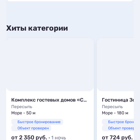
Хиты категории
Комплекс гостевых домов «Семейный»
Гостиница Зол
Пересыпь
Пересыпь
Море - 50 м
Море - 180 м
Быстрое бронирование
Быстрое бронир
Объект проверен
Объект проверен
от 2 350
от 724
· 1 ночь
· 