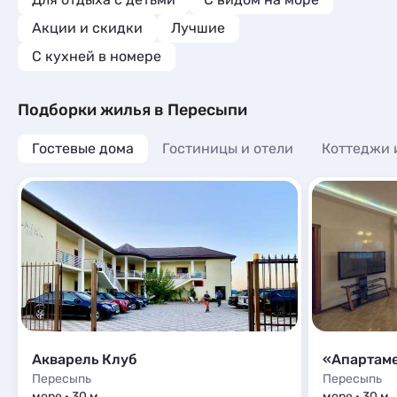
Юлии и Руслану, пусть все и всегда
Акции и скидки
Лучшие
получается как надо! 🙏❤️
C кухней в номере
Подборки жилья в Пересыпи
Гостевые дома
Гостиницы и отели
Коттеджи 
Акварель Клуб
«Апартаме
Пересыпь
Пересыпь
море · 30 м
море · 30 м