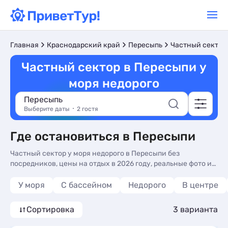
Главная
Краснодарский край
Пересыпь
Частный сектор
Частный сектор в Пересыпи у
моря недорого
Пересыпь
Выберите даты
2 гостя
Где остановиться в Пересыпи
Частный сектор у моря недорого в Пересыпи без
посредников, цены на отдых в 2026 году, реальные фото и
отзывы туристов. Недорогие Частный сектор у моря в
Пересыпи - более 10 вариантов, от 1940 руб, номера с
У моря
С бассейном
Недорого
В центре
общей кухней, трансфером (платно) и сменой белья.
Сортировка
3 варианта