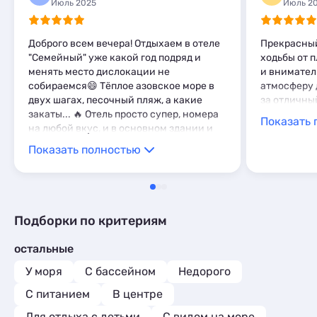
Июль 2025
Июль 2
Доброго всем вечера! Отдыхаем в отеле
Прекрасный
"Семейный" уже какой год подряд и
ходьбы от 
менять место дислокации не
и внимател
собираемся😄 Тёплое азовское море в
атмосферу 
двух шагах, песочный пляж, а какие
за отличны
закаты... 🔥 Отель просто супер, номера
Показать 
на любой вкус, и в основном здании и
на даче) Есть все необходимое для
Показать полностью
комфортного проживания в любом
составе, детям тоже все очень
нравится) На территории отеля
парковка, детская площадка, бассейн
для детей, мангал, беседки, везде
Подборки по критериям
чистота и порядок и тихо, нет шума от
слова совсем Можно писать бесконечно
остальные
об этом чудесно месте... Если ищите
подходящий вариант для отдыха,
У моря
С бассейном
Недорого
приезжайте в отель "Семейный" - не
С питанием
В центре
пожалеете ни разу А мы выражаем
огромную благодарность хозяевам-
Для отдыха с детьми
С видом на море