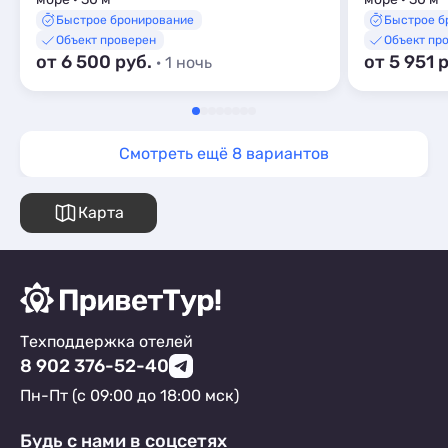
Быстрое бронирование
Быстрое б
Объект проверен
Объект пр
от 6 500 руб.
от 5 951 
· 1 ночь
Смотреть ещё 8 вариантов
Карта
Техподдержка отелей
8 902 376-52-40
Пн-Пт (с 09:00 до 18:00 мск)
Будь с нами в соцсетях