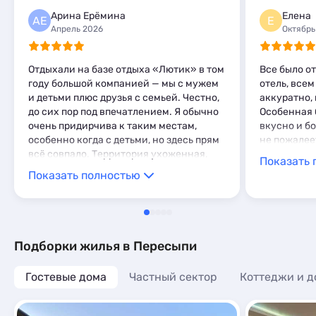
Арина Ерёмина
Елена
АЕ
Е
Апрель 2026
Октябрь
Отдыхали на базе отдыха «Лютик» в том
Все было о
году большой компанией — мы с мужем
отель, все
и детьми плюс друзья с семьей. Честно,
аккуратно,
до сих пор под впечатлением. Я обычно
Особенная 
очень придирчива к таким местам,
вкусно и б
особенно когда с детьми, но здесь прям
не пожалеете
всё совпало. Территория ухоженная,
Показать 
зелёная, детям было где побегать — это
Показать полностью
для меня вообще один из главных
пунктов. Пока мы отдыхали у бассейна
и жарили шашлыки, дети носились и им
было чем заняться на игровой площадке
👍 Домики очень уютные, видно, что всё
Подборки жилья в Пересыпи
продумано до мелочей. Постельное
бельё, полотенца все чистое. Хорошая
Гостевые дома
Частный сектор
Коттеджи и д
посуда — не абы как, а действительно
приятно пользоваться. Своя кухня в
доме ой как была полезна. Такое