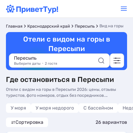
Вид на горы
Главная
Краснодарский край
Пересыпь
Отели с видом на горы в
Пересыпи
Пересыпь
Выберите даты
2 гостя
Где остановиться в Пересыпи
Отели с видом на горы в Пересыпи 2026: цены, отзывы
туристов, фото номеров, отдых без посредников.
Бронируйте гостиницы в Пересыпи с панорамным видом
на горы и балконом.
У моря
У моря недорого
С бассейном
Нед
Сортировка
26 вариантов