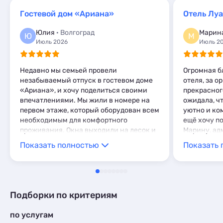
Апартаменты
16
Квартиры посуточно
10
Мини-отели
Гостевой дом «Ариана»
Отель Лу
10
Базы отдыха
10
Глэмпинги
1
Апартаменты
4
Юлия
· Волгоград
Марин
Ю
М
Шале
9
Мини-отели
4
Июль 2026
Июль 2
Глэмпинги
1
Шале
5
Недавно мы семьей провели
Огромная б
незабываемый отпуск в гостевом доме
отеля, за 
«Ариана», и хочу поделиться своими
прекрасного
впечатлениями. Мы жили в номере на
ожидала, чт
первом этаже, который оборудован всем
уютно и ко
необходимым для комфортного
ещё хочу п
проживания. Окна выходили на лесок и
Марину, ад
очень приятно было просыпаться под
работу. Это
Показать полностью
Показать 
невероятное пение птиц. Уборка и
найдут реш
смена белья проводились раз в три, за
и вообще, 
что благодарны Саре, которая следила
и труженики
за чистотой и порядком. В гостевом
процветани
доме имеется общая кухня, которая
следующем 
Подборки по критериям
оборудована всем необходимым ,
посуды достаточно, кухонных
по услугам
принадлежностей тоже. Хочется