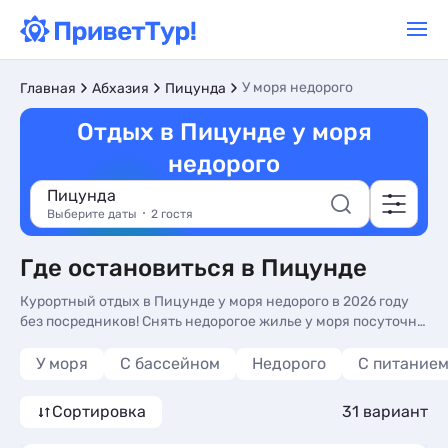
У моря недорого
Главная
Абхазия
Пицунда
Отдых в Пицунде у моря
недорого
Пицунда
Выберите даты
2 гостя
Где остановиться в Пицунде
Курортный отдых в Пицунде у моря недорого в 2026 году
без посредников! Снять недорогое жилье у моря посуточно
— частный сектор, гостевые дома, квартиры, базы отдыха,
гостиницы и отели, санатории и пансионаты: знакомьтесь
У моря
С бассейном
Недорого
С питание
с ценами, фотографиями и описаниями, отзывами
отдыхающих, телефонами владельцев для бронирования
Сортировка
31 вариант
жилья. Аренда жилья без посредников по цене от 1200 руб.
за сутки. Пицунда — курорт на побережье моря в Абхазии с