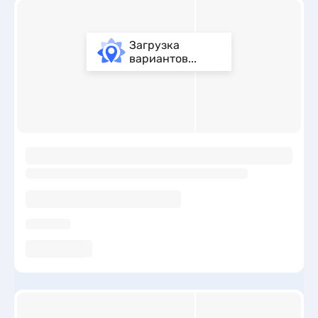
множеством пляжей: песчаных, галечных, каменистых и
других типов. Обратите внимание на показатели средней
температуры воды и воздуха в Пицунде по месяцам на
Загрузка
сайте и выбирайте идеальное время для своего отдыха.
вариантов...
ы