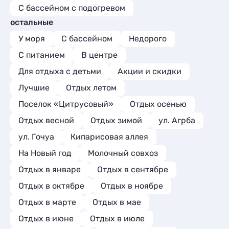
отметить, что кухня находится рядом с
С бассейном с подогревом
гостевым домом, т.е. никакие запахи
остальные
еды никак не мешают, вы их не
ощущаете. Еще хочется сказать о дворе.
У моря
С бассейном
Недорого
Весь двор утопает в зелени, красивых
С питанием
В центре
цветах, елках, туях, можжевельниках.
Это красота невероятная! Во дворе
Для отдыха с детьми
Акции и скидки
качели и столики. Дорога к морю
Лучшие
Отдых летом
занимает 5 минут по тени красивой
пицундской сосновой роще. Вода была
Поселок «Цитрусовый»
Отдых осенью
теплой и прозрачной, что позволяло
наслаждаться длительными купаниями
Отдых весной
Отдых зимой
ул. Агрба
без усталости . Я с уверенностью
ул. Гочуа
Кипарисовая аллея
рекомендую всем, кто хочет провести
незабываемый отпуск в комфортной и
На Новый год
Молочный совхоз
дружелюбной атмосфере. Спасибо
Отдых в январе
Отдых в сентябре
Тахиру за благоприятную атмосферу! Я
желаю процветания гостевому дому и
Отдых в октябре
Отдых в ноябре
благодарных постояльцев! Этот отпуск
оставил неизгладимые впечатления и
Отдых в марте
Отдых в мае
желание вернуться снова. Море, солнце
Отдых в июне
Отдых в июле
и спокойствие :) вот что нужно для