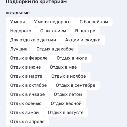
Гостиницы и отели
3
Подборки по критериям
Квартиры посуточно
59
Апартаменты
6
Коттеджи и дома под ключ
8
Санатории
2
Пансионаты
1
остальные
Квартиры посуточно
21
Комнаты
2
Базы отдыха
1
У моря
У моря недорого
С бассейном
Апартаменты
35
Мини-отели
1
Недорого
С питанием
В центре
Пансионаты
1
Для отдыха с детьми
Акции и скидки
Лучшие
Отдых в декабре
Отдых в феврале
Отдых в июле
Отдых в июне
Отдых в мае
Отдых в марте
Отдых в ноябре
Отдых в октябре
Отдых в сентябре
Отдых в январе
Отдых летом
Отдых осенью
Отдых весной
Отдых зимой
Отдых в августе
Отдых в апреле