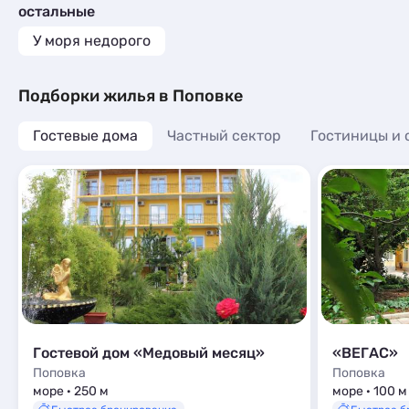
Санатории
2
Пансионаты
1
остальные
Квартиры посуточно
21
Комнаты
2
Базы отдыха
1
У моря недорого
Апартаменты
35
Мини-отели
1
Пансионаты
1
Подборки жилья в Поповке
Гостевые дома
Частный сектор
Гостиницы и 
Гостевой дом «Медовый месяц»
«ВЕГАС»
Поповка
Поповка
море · 250 м
море · 100 м