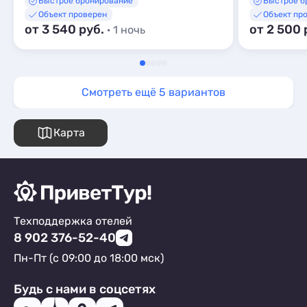
Быстрое бронирование
Быстрое б
Объект проверен
Объект пр
от 3 540 руб.
от 2 500 
· 1 ночь
Смотреть ещё 5 вариантов
Карта
Техподдержка отелей
8 902 376-52-40
Пн-Пт (с 09:00 до 18:00 мск)
Будь с нами в соцсетях