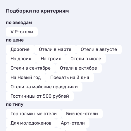
Квартиры посуточно
99
Комнаты
Частный сектор
1
2
Коттеджи и дома под ключ
13
Базы отдыха
4
Мини-отели
Гостиницы и отели
1
2
Подборки по критериям
Квартиры посуточно
1
Апартаменты
54
Кемпинги
Коттеджи и дома под ключ
1
1
Базы отдыха
3
Мини-отели
5
по звездам
Глэмпинги
Базы отдыха
1
2
Комнаты
1
Шале
2
Апартаменты
1
VIP-отели
Мини-отели
1
Мини-отели
1
по цене
Кемпинги
1
Глэмпинги
1
Дорогие
Отели в марте
Отели в августе
На двоих
На троих
Отели в июле
Отели в сентябре
Отели в октябре
На Новый год
Поехать на 3 дня
Отели на майские праздники
Гостиницы от 500 рублей
по типу
Горнолыжные отели
Бизнес-отели
Для молодоженов
Арт-отели