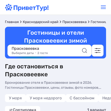
Главная
Краснодарский край
Прасковеевка
Гостиницы 
Гостиницы и отели
Прасковеевки зимой
Прасковеевка
Выберите даты
2 гостя
Где остановиться в
Прасковеевке
Бронирование отеля в Прасковеевке зимой в 2026.
Гостиницы Прасковеевки, цены, отзывы, фото номеров,
отдых без посредников.
У моря
У моря недорого
С бассейном
Нед
Сортировка
1 вариант