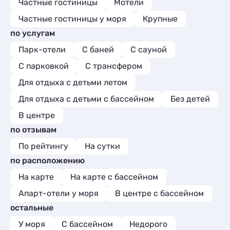
Частные гостиницы
Мотели
Частные гостиницы у моря
Крупные
по услугам
Парк-отели
С баней
С сауной
С парковкой
С трансфером
Для отдыха с детьми летом
Для отдыха с детьми с бассейном
Без детей
В центре
по отзывам
По рейтингу
На сутки
по расположению
На карте
На карте с бассейном
Апарт-отели у моря
В центре с бассейном
остальные
У моря
С бассейном
Недорого