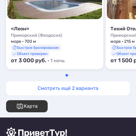
«Леон»
Тихий Оте
Приморский (Феодосия)
Приморский
море · 700 м
море · 215 м
Быстрое бронирование
Быстрое б
Объект проверен
Объект пр
от 3 000 руб.
от 1 500 
· 1 ночь
Смотреть ещё 2 варианта
Карта