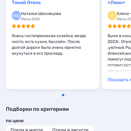
Эллинги
4
Тихий Отель
«Леон»
Глэмпинги
1
Комнаты
1
Шале
2
Наталья Шеховцова
Елена
Апартаменты
14
НШ
Е
Июль 2025
Июль 2
Мини-отели
3
Пансионаты
1
Очень гостеприимная хозяйка, везде
Были в кон
чисто, есть кухня, бассейн. После
2023г. Оте
долгой дороги было очень приятно
,уютный.Ра
окунуться в его прохладу.
Алексей,вс
помогут,по
готовит,ес
дворе стоя
шашлык. Чи
Показать 
бассейн,ую
700,сначал
быстро при
зарядка!:)
достаточно
Подборки по критериям
понравилос
по цене
Отели в марте
Отели в августе