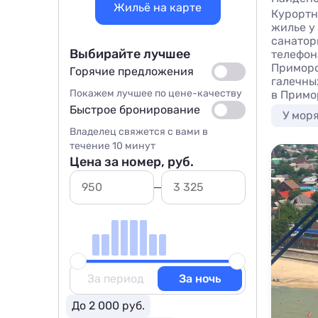
Жильё на карте
Курортн
жилье у
санатор
Выбирайте лучшее
телефон
Приморс
Горячие предложения
галечны
Покажем лучшее по цене-качеству
в Примо
Быстрое бронирование
У мор
Владелец свяжется с вами в
течение 10 минут
Цена за номер, руб.
За период
За ночь
До 2 000 руб.