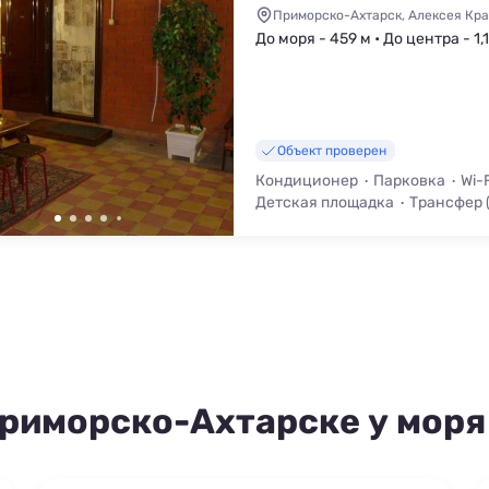
Приморско-Ахтарск, Алексея Кра
До моря - 459 м • До центра - 1,
Объект проверен
Кондиционер
Парковка
Wi-F
Детская площадка
Трансфер 
Стульчик для кормления
Дет
Приморско-Ахтарске у моря