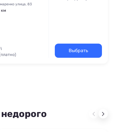
маренко улица, 83
1 км
i
Выбрать
(платно)
ская кроватка
 недорого