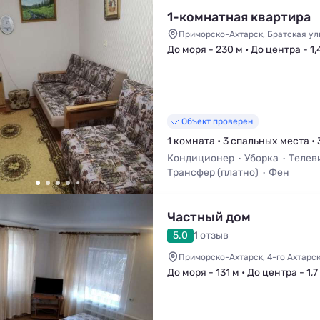
1-комнатная квартира
Приморско-Ахтарск, Братская ули
До моря - 230 м • До центра - 1,
Объект проверен
1 комната • 3 спальных места • 
Кондиционер
Уборка
Телев
Трансфер (платно)
Фен
Частный дом
5.0
1 отзыв
Приморско-Ахтарск, 4-го Ахтарск
До моря - 131 м • До центра - 1,7