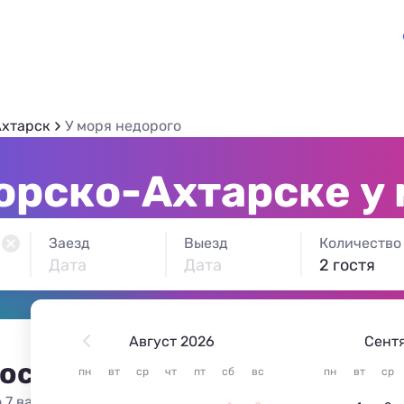
хтарск
У моря недорого
орско-Ахтарске у 
Заезд
Выезд
Количество
Дата
Дата
2 гостя
Август 2026
Сент
 остановиться в Приморск
пн
вт
ср
чт
пт
сб
вс
пн
вт
ср
 7 вариантов жилья из 7