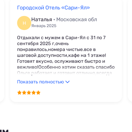
Городской Отель «Сари-Ял»
Наталья
· Московская обл
Н
Январь 2025
Отдыхали с мужем в Сари-Ял с 31 по 7
сентября 2025 г,очень
понравилось,номера чистые.все в
шаговой доступности,кафе на 1 этаже!
Готовят вкусно, ослуживают быстро и
вежливо!Особенно хотим сказать спасибо
Ольге,работает и готовит отлично,всегда
предлагала все самое вкусное!
Показать полностью
РЕекомендуем побывать отдохнуть в этом
красивейшем городе!!!!
ям