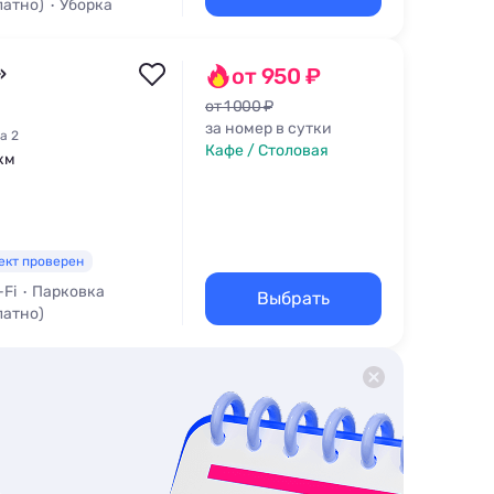
латно)
Уборка
»
от 950 ₽
от 1 000 ₽
за номер в сутки
а 2
Кафе / Столовая
 км
ект проверен
-Fi
Парковка
Выбрать
латно)