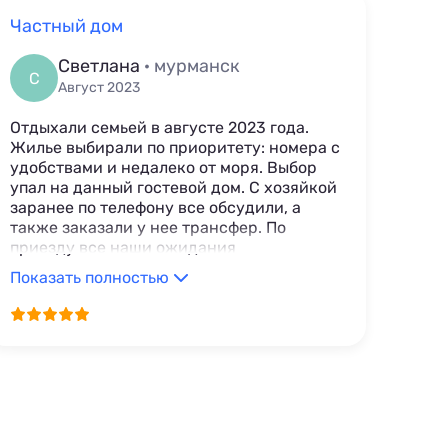
Частный дом
Апа
Светлана
· мурманск
С
Е
Август 2023
Отдыхали семьей в августе 2023 года.
Дост
Жилье выбирали по приоритету: номера с
Мест
удобствами и недалеко от моря. Выбор
Очен
упал на данный гостевой дом. С хозяйкой
дост
заранее по телефону все обсудили, а
кафе
также заказали у нее трансфер. По
прот
приезду все наши ожидания
мелк
оправдались. Номер с удобствами,
отли
Показать полностью
Пока
чистый, мебель удобная. Кухня
поло
просторная, все имеется от штопора до
улиц
мангала. Хозяйка приветливая и
ска
заботливая. Отдохнули, как будто
побывали у своих родственников.
Спасибо, Ольге, еще приедим.