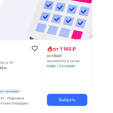
от 1 145 ₽
от 1 180 ₽
за комнату в сутки
о, д. 121
Кафе / Столовая
02 м
ект проверен
-Fi
Парковка
Выбрать
етская площадка