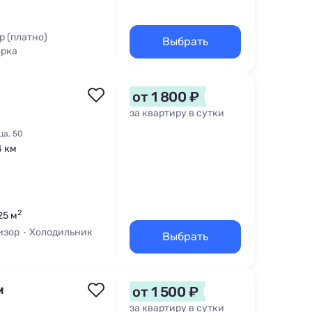
р (платно)
Выбрать
орка
от 1 800 ₽
за квартиру в сутки
ца, 50
4 км
2
25 м
изор
Холодильник
Выбрать
м
от 1 500 ₽
за квартиру в сутки