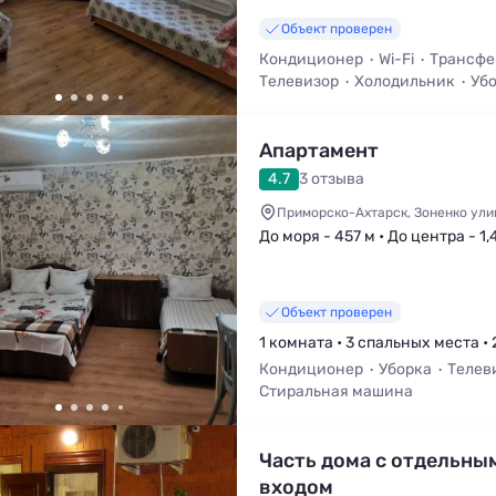
Объект проверен
Кондиционер
Wi-Fi
Трансфе
Телевизор
Холодильник
Уб
Апартамент
4.7
3 отзыва
Приморско-Ахтарск, Зоненко ули
До моря - 457 м • До центра - 1,
Объект проверен
1 комната • 3 спальных места • 
Кондиционер
Уборка
Телев
Стиральная машина
Часть дома с отдельны
входом