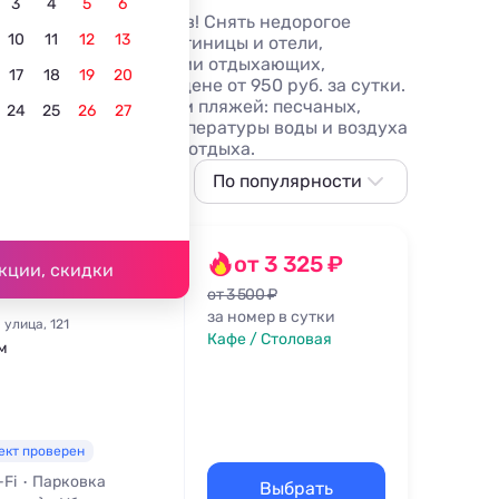
3
4
5
6
году без посредников! Снять недорогое
10
11
12
13
ры, базы отдыха, гостиницы и отели,
и описаниями, отзывами отдыхающих,
17
18
19
20
ез посредников по цене от 950 руб. за сутки.
ом крае с множеством пляжей: песчаных,
24
25
26
27
казатели средней температуры воды и воздуха
ое время для своего отдыха.
детьми
Лучшие
По популярности
По популярности
Сначала дешевле
и-Ял»
от 3 325 ₽
кции, скидки
Сначала дороже
от 3 500 ₽
за номер в сутки
улица, 121
Ближе к морю
Кафе / Столовая
км
Ближе к центру
По рейтингу
ект проверен
-Fi
Парковка
Выбрать