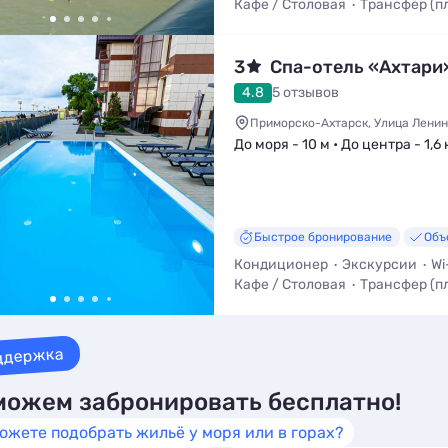
Кафе / Столовая
Трансфер (п
3
Спа-отель «Ахтари
4.8
5 отзывов
Приморско-Ахтарск, Улица Ленин
До моря - 10 м • До центра - 1,6
Быстрое бронирование
Объ
Кондиционер
Экскурсии
Wi
Кафе / Столовая
Трансфер (п
Вид на море
ддержка
ожем забронировать бесплатно!
ожете подобрать жильё у моря или в горах?