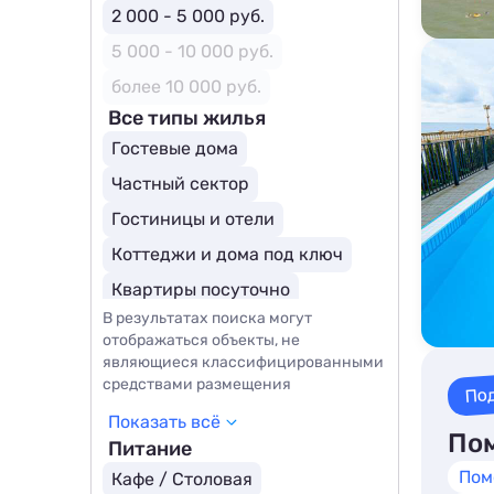
2 000 - 5 000 руб.
5 000 - 10 000 руб.
более 10 000 руб.
Все типы жилья
Гостевые дома
Частный сектор
Гостиницы и отели
Коттеджи и дома под ключ
Квартиры посуточно
В результатах поиска могут
Отели для молодоженов
отображаться объекты, не
Курортные отели
SPA-отели
являющиеся классифицированными
средствами размещения
По
Показать всё
Пом
Питание
Пом
Кафе / Столовая