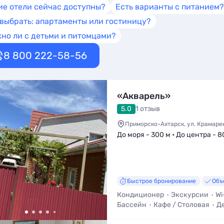
ие отели сейчас доступны?
Есть варианты с питанием?
 выбрать: апартаменты или гостиницу?
но ли с детьми и питомцами?
8 800 222-58-56
«Акварель»
5.0
1 отзыв
Приморско-Ахтарск, ул. Крамаренк
До моря - 300 м • До центра - 8
Быстрое бронирование
Объ
Кондиционер
Экскурсии
Wi
Бассейн
Кафе / Столовая
Д