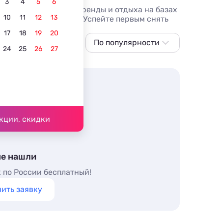
3
4
5
6
пецпредложения для аренды и отдыха на базах
10
11
12
13
ию на аренду жилья. Успейте первым снять
17
18
19
20
й отдых
Лучшие
По популярности
C кухней в номере
24
25
26
27
По популярности
Сначала дешевле
Сначала дороже
Ближе к морю
кции, скидки
По рейтингу
не нашли
 по России бесплатный!
ить заявку