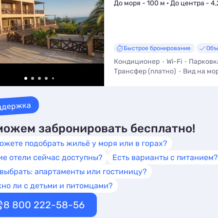
До моря - 100 м • До центра - 4,
Быстрое бронирование
Объ
Кондиционер
Wi-Fi
Парковк
Трансфер (платно)
Вид на мо
Мангал / Барбекю
ддержка
ожем забронировать бесплатно!
ожете подобрать жильё у моря или в горах?
ие отели сейчас доступны?
Есть варианты с питанием?
 выбрать: апартаменты или гостиницу?
но ли с детьми и питомцами?
8 800 222-58-56