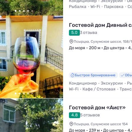
Кондиционер
Экскурсии
Он
Рыбалка
Wi-Fi
Парковка
С
Гостевой дом Дивный с
5.0
3 отзыва
Псырцха, Сухумское шоссе, 158/1
До моря - 200 м • До центра - 4
Быстрое бронирование
Объ
Кондиционер
Экскурсии
Ры
Wi-Fi
Кафе / Столовая
Транс
Гостевой дом «Аист»
4.8
5 отзывов
Псырцха, Сухумское шоссе 154
До моря - 239 м • До центра - 4