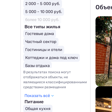
2 000 - 5 000 руб.
Объе
5 000 - 10 000 руб.
более 10 000 руб.
Все типы жилья
Гостевые дома
Частный сектор
Гостиницы и отели
Коттеджи и дома под ключ
Базы отдыха
В результатах поиска могут
Курортные отели
Шале
отображаться объекты, не
являющиеся классифицированными
средствами размещения
Показать всё
Питание
Общая кухня