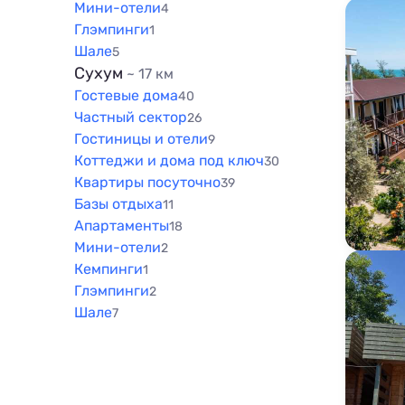
Мини-отели
4
Глэмпинги
1
Шале
5
Сухум
~ 17 км
Гостевые дома
40
Частный сектор
26
Гостиницы и отели
9
Коттеджи и дома под ключ
30
Квартиры посуточно
39
Базы отдыха
11
Апартаменты
18
Мини-отели
2
Кемпинги
1
Глэмпинги
2
Шале
7