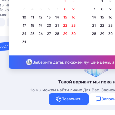
1
2
1
2
 вы найдете самые выгодные акции, скидки, и горячие с
3
4
5
6
7
8
9
7
8
9
Псырцхи в 2026. Большие скидки по раннему бронирован
дыха в Псырцхе в 2026 со скидкой!
10
11
12
13
14
15
16
14
15
16
я
У моря недорого
С видом на море
Семейны
17
18
19
20
21
22
23
21
22
23
24
25
26
27
28
29
30
28
29
30
31
ор для вас
Выберите даты, покажем лучшие цены, а
Такой вариант мы пока 
Но мы можем найти лично Для Вас. Звонок
Позвонить
Заполн