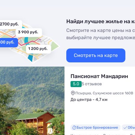
Найди лучшее жилье на к
Смотрите на карте цены на с
выбирайте лучшее предлож
Смотреть на карте
Пансионат Мандарин
5.0
5 отзывов
Псырцха, Сухумское шоссе 160В
До центра - 4,7 км
Быстрое бронирование
Объ