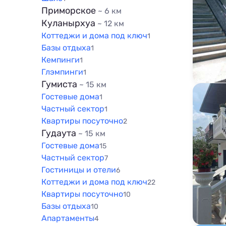
Приморское
~ 6 км
Куланырхуа
~ 12 км
Коттеджи и дома под ключ
1
Базы отдыха
1
Кемпинги
1
Глэмпинги
1
Гумиста
~ 15 км
Гостевые дома
1
Частный сектор
1
Квартиры посуточно
2
Гудаута
~ 15 км
Гостевые дома
15
Частный сектор
7
Гостиницы и отели
6
Коттеджи и дома под ключ
22
Квартиры посуточно
10
Базы отдыха
10
Апартаменты
4