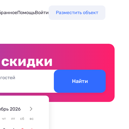
бранное
Помощь
Войти
Разместить объект
 скидки
 гостей
Найти
ябрь 2026
чт
пт
сб
вс