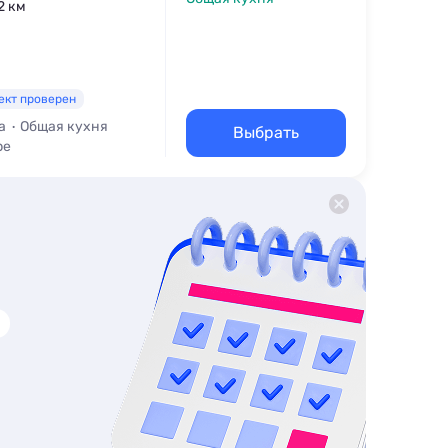
2 км
ект проверен
а
Общая кухня
Выбрать
ре