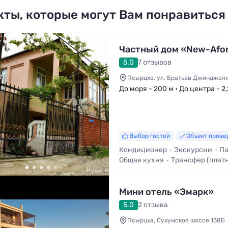
кты, которые могут Вам понравиться
Частный дом «New-Afo
5.0
7 отзывов
Псырцха, ул. Братьев Джинджолия
До моря - 200 м • До центра - 2
Выбор гостей
Объект прове
Кондиционер
Экскурсии
Па
Общая кухня
Трансфер (плат
Кафе / Столовая
Мини отель «Эмарк»
5.0
2 отзыва
Псырцха, Сухумское шоссе 138Б