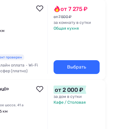
от 7 275 ₽
от 7 500 ₽
за комнату в сутки
Общая кухня
 км
ект проверен
лайн оплата
Wi-Fi
Выбрать
сфер (платно)
oul»
от 2 000 ₽
за дом в сутки
Кафе / Столовая
ое шоссе, 41 а
,6 км