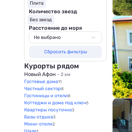
Плита
Количество звезд
Без звезд
Расстояние до моря
Не выбрано
Не выбрано
Сбросить фильтры
50 м
100 м
Курорты рядом
200 м
Новый Афон
~ 2 км
Гостевые дома
500 м
11
Частный сектор
8
800 м
Гостиницы и отели
8
1000 м
Коттеджи и дома под ключ
5
1500 м
Квартиры посуточно
3
Базы отдыха
3
Мини-отели
2
Шале
1