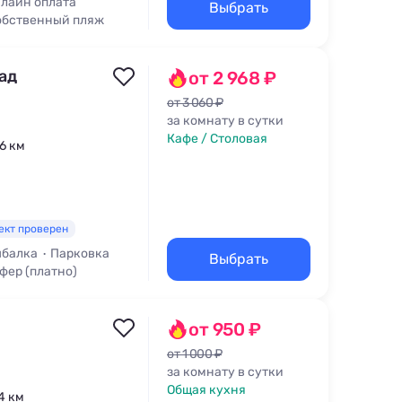
лайн оплата
Выбрать
обственный пляж
ад
от 2 968 ₽
от 3 060 ₽
за комнату в сутки
Кафе / Столовая
,6 км
ект проверен
балка
Парковка
Выбрать
фер (платно)
от 950 ₽
от 1 000 ₽
за комнату в сутки
Общая кухня
,4 км