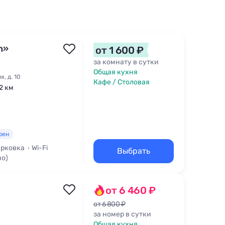
n»
от 1 600 ₽
за комнату в сутки
Общая кухня
, д. 10
Кафе / Столовая
,2 км
рен
рковка
Wi-Fi
Выбрать
но)
от 6 460 ₽
от 6 800 ₽
за номер в сутки
Общая кухня