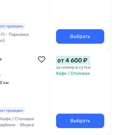
ект проверен
-Fi
Парковка
Выбрать
но)
»
от 4 600 ₽
за номер в сутки
Кафе / Столовая
7
,0 км
ект проверен
Кафе / Столовая
Выбрать
Барбекю
Уборка