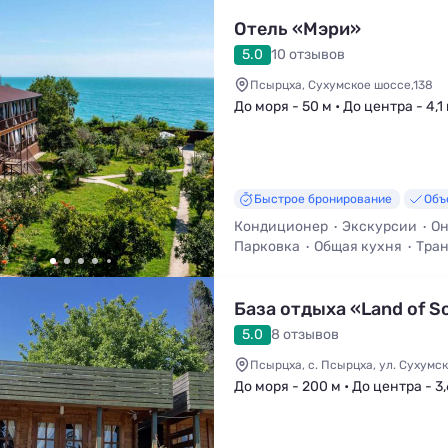
Отель «Мэри»
5.0
10 отзывов
Псырцха, Сухумское шоссе,138
До моря - 50 м • До центра - 4,1
Быстрое бронирование
Объ
Кондиционер
Экскурсии
Он
Парковка
Общая кухня
Тран
База отдыха «Land of S
5.0
8 отзывов
Псырцха, с. Псырцха, ул. Сухумск
До моря - 200 м • До центра - 3