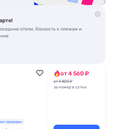
арте!
оседние отели, близость к пляжам и
ение
от 4 560 ₽
от 4 800 ₽
за номер в сутки
ект проверен