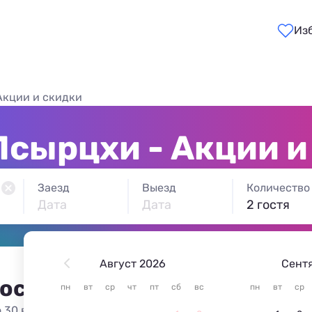
Из
Акции и скидки
Псырцхи - Акции и
Заезд
Выезд
Количество
Дата
Дата
2 гостя
Август 2026
Сент
 остановиться в Псырцхе
пн
вт
ср
чт
пт
сб
вс
пн
вт
ср
 30 вариантов жилья из 30