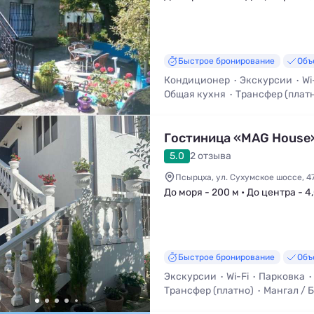
Быстрое бронирование
Объ
Кондиционер
Экскурсии
Wi
Общая кухня
Трансфер (плат
Мангал / Барбекю
Гостиница «MAG House
5.0
2 отзыва
Псырцха, ул. Сухумское шоссе, 4
До моря - 200 м • До центра - 4
Быстрое бронирование
Объ
Экскурсии
Wi-Fi
Парковка
Трансфер (платно)
Мангал / 