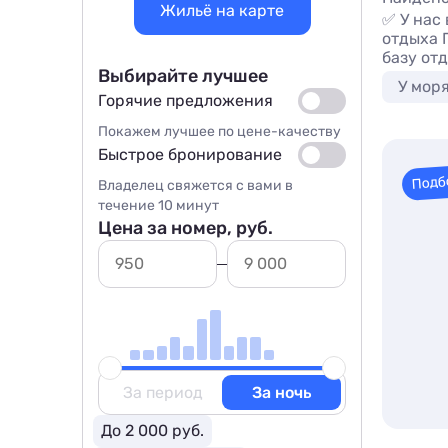
Жильё на карте
✅ У нас
отдыха 
базу от
Выбирайте лучшее
У мор
Горячие предложения
Покажем лучшее по цене-качеству
Быстрое бронирование
Подб
Владелец свяжется с вами в
течение 10 минут
Цена за номер, руб.
За период
За ночь
До 2 000 руб.