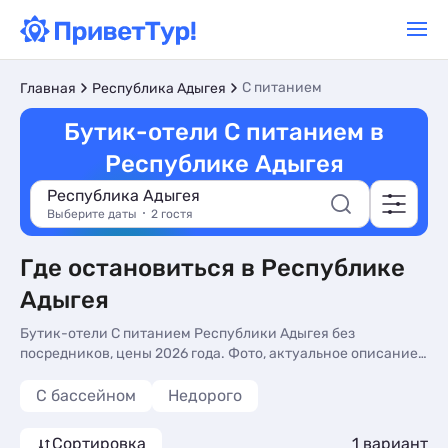
С питанием
Главная
Республика Адыгея
Бутик-отели С питанием в
Республике Адыгея
Республика Адыгея
Выберите даты
2 гостя
Где остановиться в Республике
Адыгея
Бутик-отели С питанием Республики Адыгея без
посредников, цены 2026 года. Фото, актуальное описание,
контакты владельцев, отзывы. Бронируйте Бутик-отели С
питанием в Республике Адыгея по доступным ценам
С бассейном
Недорого
Сортировка
1 вариант