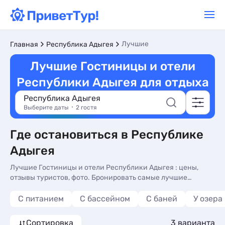
Лучшие
Главная
Республика Адыгея
Лучшие Гостиницы и отели
Республики Адыгея для отдыха
Республика Адыгея
Выберите даты
2 гостя
Где остановиться в Республике
Адыгея
Лучшие Гостиницы и отели Республики Адыгея : цены,
отзывы туристов, фото. Бронировать самые лучшие
Гостиницы и отели для отдыха в Республике Адыгея, без
посредников.
С питанием
С бассейном
С баней
У озера
Сортировка
3 варианта