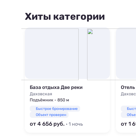
200 м
500 м
Хиты категории
800 м
1000 м
1500 м
База отдыха Две реки
Даховская
Даховс
Подъёмник - 850 м
Быстрое бронирование
Быст
Объект проверен
Объе
от 4 656
от 1 
· 1 ночь