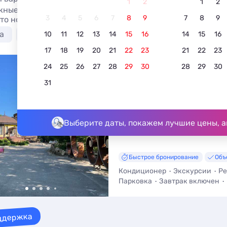
1
2
1
2
ные отели Республики Адыгея без посредников и нацен
3
4
5
6
7
8
9
7
8
9
ото номеров, актуальное описание, контакты владельцев,
а
Лучшие
С питанием
У моря
Недорого
10
11
12
13
14
15
16
14
15
16
17
18
19
20
21
22
23
21
22
23
24
25
26
27
28
29
30
28
29
30
Гостиница Руфабго
31
4.4
5 отзывов
Каменномостский, ул. Мира, 25
До моря - 10 м • До центра - 3,3
Выберите даты, покажем лучшие цены, а
Быстрое бронирование
Объ
Кондиционер
Экскурсии
Ре
Парковка
Завтрак включен
ддержка