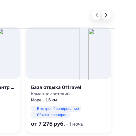
1-комнатная квартира Центр города
База отдыха 01travel
Высо
Каменномостский
Дахов
Море - 1,5 км
Быстрое бронирование
Быс
Объект проверен
Объ
от 7 275
от 22
· 1 ночь