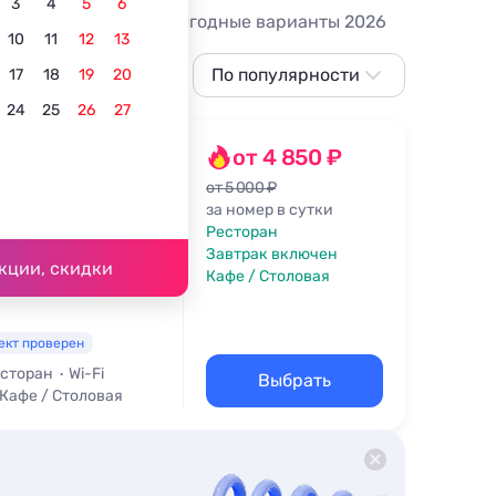
3
4
5
6
ок! Выбирай самые выгодные варианты 2026
10
11
12
13
 отзывы.
По популярности
17
18
19
20
24
25
26
27
По популярности
Сначала дешевле
от 4 850 ₽
Сначала дороже
от 5 000 ₽
за номер в сутки
Ближе к морю
Ресторан
 км
Завтрак включен
По рейтингу
кции, скидки
Кафе / Столовая
ект проверен
сторан
Wi-Fi
Выбрать
Кафе / Столовая