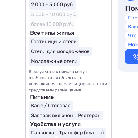
2 000 - 5 000 руб.
Пом
5 000 - 10 000 руб.
Пом
более 10 000 руб.
Как
Все типы жилья
Что
Гостиницы и отели
Мож
Отели для молодоженов
Молодежные отели
В результатах поиска могут
отображаться объекты, не
являющиеся классифицированными
средствами размещения
Питание
Кафе / Столовая
Завтрак включен
Ресторан
Удобства и услуги
Парковка
Трансфер (платно)