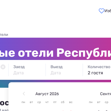
Из
тели
е отели Республ
Заезд
Выезд
Количество
Дата
Дата
2 гостя
Август 2026
Сент
 остановиться в Республик
пн
вт
ср
чт
пт
сб
вс
пн
вт
ср
1 вариант жилья из 1