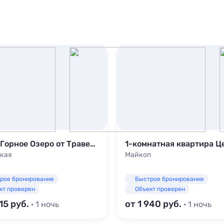
Отель Горное Озеро от Травел Хотелс Антураж
кая
Майкоп
рое бронирование
Быстрое бронирование
кт проверен
Объект проверен
615
от 1 940
· 1 ночь
· 1 ночь