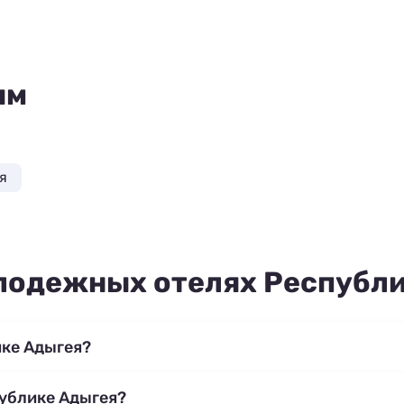
ям
я
лодежных отелях Республ
ке Адыгея?
публике Адыгея?