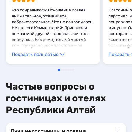
Что понравилось: Отношение хозяев,
Классный о
внимательное, отзывчивое,
персонал, 
доброжелательное. Что не понравилось:
понравился
Нет такого Комментарий: Приезжали
минусов. О
компанией друзей в феврале, хочется
ресторане 
вернуться. Как дома) теплый чистый
комнате ге
дом, прекрасно укомплектованная
большом фл
кухня с пространством, где свободно
Чистое пост
Показать полностью
Показать 
все гости располагаются, играли
полотенца.
вечерами в игры) все в пешей
практическ
доступности, на склон ездили на такси,
санатория 
очень все понравилось. Большое
остановки 
спасибо!!
Обязательн
Частые вопросы о
теперь толь
благодарно
гостиницах и отелях
за помощь з
о гостях, и
Республики Алтай
отношение
Лучшие гостиницы и отели в