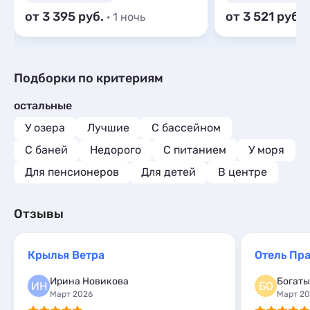
от 3 395
от 3 521
· 1 ночь
·
Подборки по критериям
остальные
У озера
Лучшие
С бассейном
С баней
Недорого
С питанием
У моря
Для пенсионеров
Для детей
В центре
Отзывы
Крылья Ветра
Отель Пра
Ирина Новикова
Богаты
ИН
БО
Март 2026
Март 2