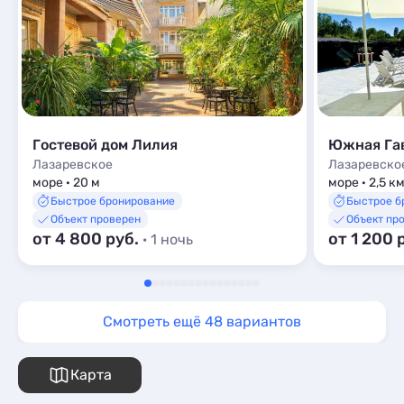
Гостевой дом Лилия
Южная Га
Лазаревское
Лазаревско
море · 20 м
море · 2,5 к
Быстрое бронирование
Быстрое б
Объект проверен
Объект пр
от 4 800 руб.
от 1 200 
· 1 ночь
Смотреть ещё 48 вариантов
Карта