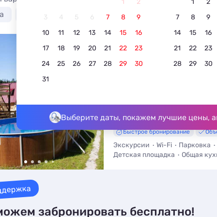
1
2
1
2
а
Лучшие
С бассейном
Недорого
3
4
5
6
7
8
9
7
8
9
10
11
12
13
14
15
16
14
15
16
17
18
19
20
21
Экодом Золотая рыбка
22
23
21
22
23
4.4
5 отзывов
24
25
26
27
28
29
30
28
29
30
Телецкое озеро, ул. Набережная, 
31
До озера - 100 м • До центра - 6
Выберите даты, покажем лучшие цены, а
Быстрое бронирование
Объ
Экскурсии
Wi-Fi
Парковка
Детская площадка
Общая кух
Мангал / Барбекю
ддержка
ожем забронировать бесплатно!