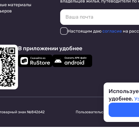
владельцев жилья, путеводители по
вые материалы
ьеров
Настоящим даю
согласие
на рас
В приложении удобнее
Используе
удобнее.
У
 товарный знак №842642
Пользовательское соглашение
Обр