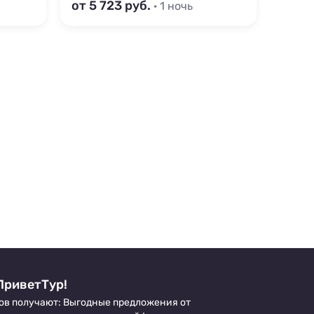
от 5 723
от 4
· 1 ночь
ПриветТур!
ов получают: Выгодные предложения от