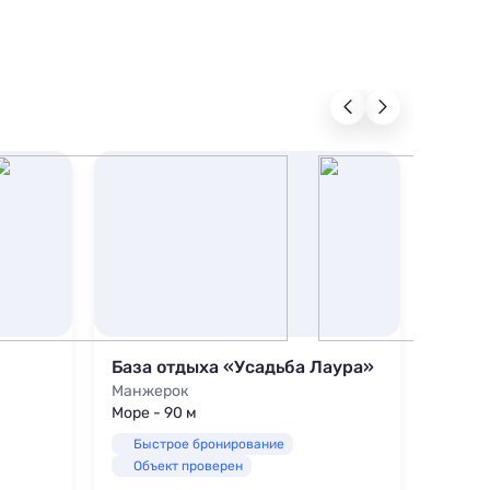
База отдыха «Усадьба Лаура»
Манжерок
Телецк
Море - 90 м
Море -
Быстрое бронирование
Быс
Объект проверен
Объ