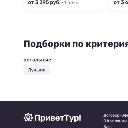
от 3 395
от 3 
· 1 ночь
Подборки по критери
остальные
Лучшие
Договор-Оф
О Компании
Блог