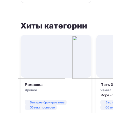
200 м
500 м
800 м
Хиты категории
1000 м
1500 м
Ромашка
Пять 
Яровое
Чемал
Море -
Быстрое бронирование
Быст
Объект проверен
Объе