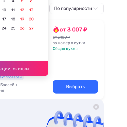
3
4
5
6
По популярности
10
11
12
13
По популярности
17
18
19
20
Сначала дешевле
24
25
26
27
от 3 007 ₽
Сначала дороже
от 3 100 ₽
за номер в сутки
д. 5д
Ближе к озеру
Общая кухня
66,7 км
По рейтингу
кции, скидки
ект проверен
Бассейн
Выбрать
ня