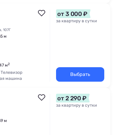
от 3 000 ₽
за квартиру в сутки
, 107Г
65 м
2
47 м
Телевизор
Выбрать
ая машина
от 2 290 ₽
за квартиру в сутки
39 м