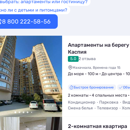
 выбрать: апартаменты или гостиницу?
но ли с детьми и питомцами?
8 800 222-58-56
Апартаменты на берегу
Каспия
5.0
2 отзыва
Махачкала, Времена года 15
До моря - 100 м • До центра - 10
Быстрое бронирование
Объ
2 комнаты • 4 спальных места •
Кондиционер
Парковка
Вид
Смена белья
Телевизор
Хол
2-комнатная квартира