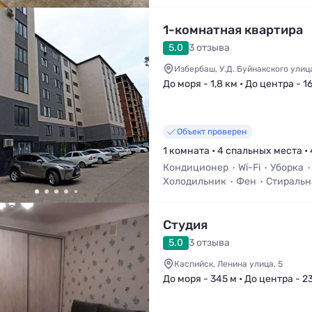
1-комнатная квартира
5.0
3 отзыва
Избербаш, У.Д. Буйнакского улица
До моря - 1,8 км • До центра - 1
Объект проверен
1 комната • 4 спальных места • 
Кондиционер
Wi-Fi
Уборка
Холодильник
Фен
Стиральн
Студия
5.0
3 отзыва
Каспийск, Ленина улица, 5
До моря - 345 м • До центра - 2