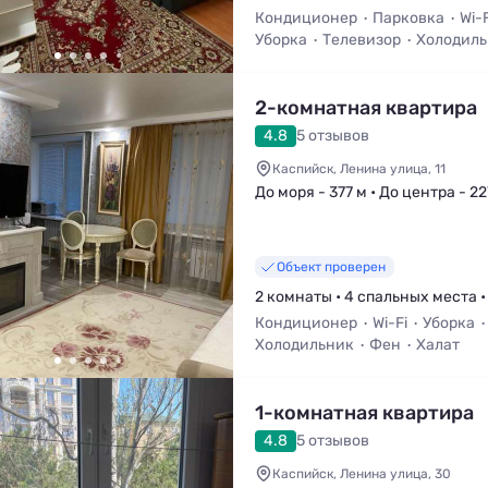
Кондиционер
Парковка
Wi-F
Уборка
Телевизор
Холодил
2-комнатная квартира
4.8
5 отзывов
Каспийск, Ленина улица, 11
До моря - 377 м • До центра - 22
Объект проверен
2 комнаты • 4 спальных места •
Кондиционер
Wi-Fi
Уборка
Холодильник
Фен
Халат
1-комнатная квартира
4.8
5 отзывов
Каспийск, Ленина улица, 30