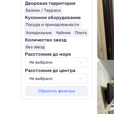
Дворовая территория
Балкон / Терраса
Кухонное оборудование
Посуда и принадлежности
Холодильник
Чайник
Плита
Количество звезд
Без звезд
Расстояние до моря
Не выбрано
Расстояние до центра
Не выбрано
100 м
Не выбрано
200 м
Не выбрано
Сбросить фильтры
500 м
50 м
800 м
100 м
1000 м
200 м