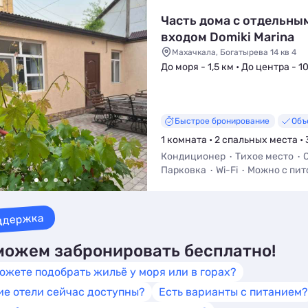
Часть дома с отдельны
входом Domiki Marina
Махачкала, Богатырева 14 кв 4
До моря - 1,5 км • До центра - 1
Быстрое бронирование
Объ
1 комната • 2 спальных места • 
Кондиционер
Тихое место
Парковка
Wi-Fi
Можно с пи
Телевизор
ддержка
ожем забронировать бесплатно!
ожете подобрать жильё у моря или в горах?
ие отели сейчас доступны?
Есть варианты с питанием?