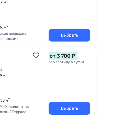
42 м
2
36 м
ская площадка
Выбрать
лодильник
от 3 700 ₽
за квартиру в сутки
23
99 м
2
 50 м
i
Холодильник
Выбрать
лкон / Терраса