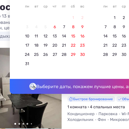
 остановиться в Республик
пн
вт
ср
чт
пт
сб
вс
пн
вт
ср
 13 вариантов жилья из 13
1
2
1
2
вание квартиры посуточно в Республике Дагестан в цен
3
4
5
6
7
8
9
7
8
9
н, цены, отзывы, фото, отдых без посредников на Привет
тдыха с детьми
Wi-Fi
С телевизором
С конд
10
11
12
13
14
15
16
14
15
16
17
18
19
20
21
22
23
21
22
23
24
25
26
27
28
29
30
28
29
30
Однокомнатная кварти
пр-кт Ленина, 2А
31
Избербаш, Ленина, 2а
До моря - 1,8 км • До центра - 1
Выберите даты, покажем лучшие цены, а
Быстрое бронирование
Объ
1 комната • 4 спальных места
Кондиционер
Парковка
Wi-F
Холодильник
Фен
Микрово