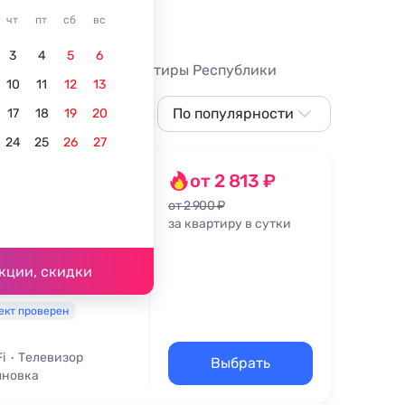
е Дагестан
чт
пт
сб
вс
3
4
5
6
тре города 2026. Квартиры Республики
10
11
12
13
Тур
иционером
Недорого
По популярности
С чайником
С холодил
17
18
19
20
24
25
26
27
По популярности
Сначала дешевле
ра,
от 2 813 ₽
Сначала дороже
от 2 900 ₽
за квартиру в сутки
Ближе к морю
61 м
Ближе к центру
кции, скидки
По рейтингу
ект проверен
i
Телевизор
Выбрать
лновка