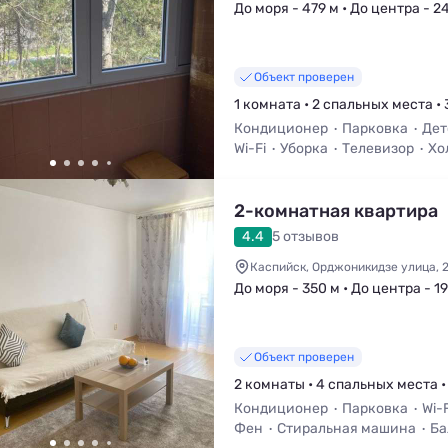
До моря - 479 м • До центра - 2
Объект проверен
1 комната • 2 спальных места • 
Кондиционер
Парковка
Дет
Wi-Fi
Уборка
Телевизор
Хо
2-комнатная квартира
4.4
5 отзывов
Каспийск, Орджоникидзе улица, 
До моря - 350 м • До центра - 1
Объект проверен
2 комнаты • 4 спальных места •
Кондиционер
Парковка
Wi-F
Фен
Стиральная машина
Ба