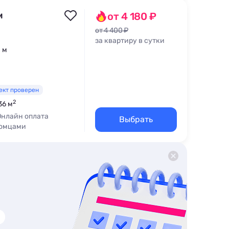
м
от 4 180 ₽
от 4 400 ₽
за квартиру в сутки
0 м
ект проверен
2
36 м
Онлайн оплата
Выбрать
томцами