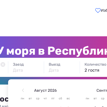
Из
У моря в Республи
Заезд
Выезд
Количество
Дата
Дата
2 гостя
Август 2026
Сент
 остановиться в Республик
пн
вт
ср
чт
пт
сб
вс
пн
вт
ср
1 вариант жилья из 1