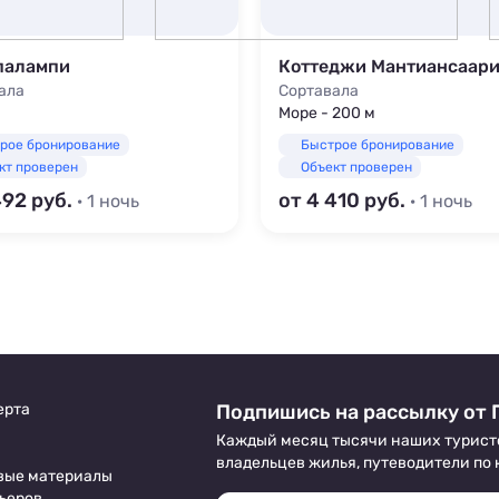
палампи
Коттеджи Мантиансаар
ала
Сортавала
Море - 200 м
рое бронирование
Быстрое бронирование
кт проверен
Объект проверен
492
от 4 410
· 1 ночь
· 1 ночь
ерта
Подпишись на рассылку от 
Каждый месяц тысячи наших турист
владельцев жилья, путеводители по
вые материалы
ьеров