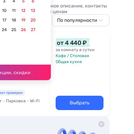
3
4
5
6
6 года. Фото, актуальное описание, контакты
10
11
12
13
 Карелии по доступным ценам
о
По популярности
17
18
19
20
24
25
26
27
По популярности
Сначала дешевле
от 4 440 ₽
Сначала дороже
за комнату в сутки
Кафе / Столовая
Ближе к озеру
Общая кухня
0,9 км
По рейтингу
кции, скидки
ект проверен
г
Парковка
Wi-Fi
Выбрать