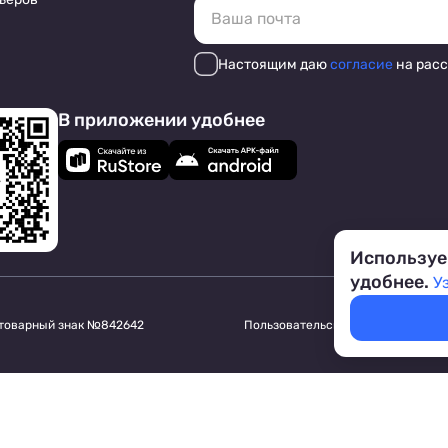
Настоящим даю
согласие
на рас
В приложении удобнее
Используе
удобнее.
У
 товарный знак №842642
Пользовательское соглашение
Обр