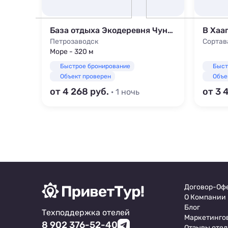
База отдыха Экодеревня Чуньки
В Хаа
Петрозаводск
Сортав
Море - 320 м
Быстрое бронирование
Быст
Объект проверен
Объе
от 4 268
от 3 
· 1 ночь
Договор-Оф
О Компании
Блог
Техподдержка отелей
Маркетинго
8 902 376-52-40
Отзывы отел