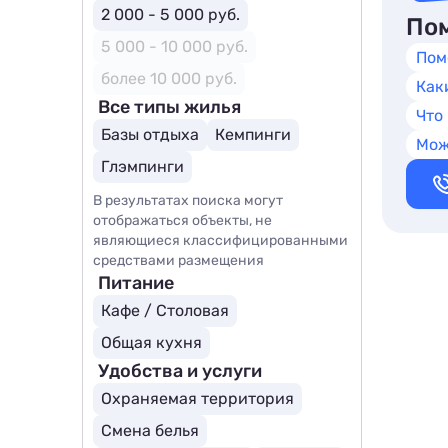
2 000 - 5 000 руб.
Пом
5 000 - 10 000 руб.
Пом
более 10 000 руб.
Как
Все типы жилья
Что
Базы отдыха
Кемпинги
Мож
Глэмпинги
В результатах поиска могут
отображаться объекты, не
являющиеся классифицированными
средствами размещения
Питание
Кафе / Столовая
Общая кухня
Удобства и услуги
Охраняемая территория
Смена белья