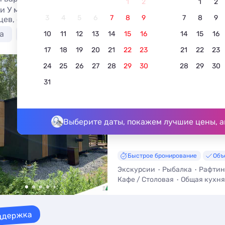
1
2
1
2
и У моря Республики Карелии без посредников, цены 202
3
4
5
6
7
8
9
7
8
9
цев, отзывы. Бронируйте Кемпинги У моря в Республике
а
Лучшие
С баней
С питанием
Недорог
10
11
12
13
14
15
16
14
15
16
17
18
19
20
21
22
23
21
22
23
24
25
26
27
28
29
30
28
29
30
Глэмпинг Папоротник
31
5.0
5 отзывов
Лахденпохья, п. Мийнальское
До озера - 300 м • До центра - 1
Выберите даты, покажем лучшие цены, а
Быстрое бронирование
Объ
Экскурсии
Рыбалка
Рафтин
Кафе / Столовая
Общая кухня
ддержка