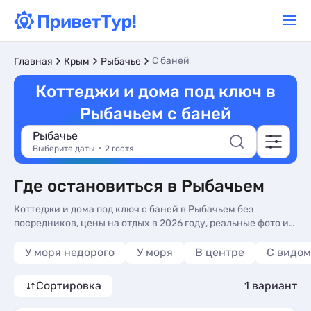
С баней
Главная
Крым
Рыбачье
Коттеджи и дома под ключ в
Рыбачьем с баней
Рыбачье
Выберите даты
2 гостя
Где остановиться в Рыбачьем
Коттеджи и дома под ключ с баней в Рыбачьем без
посредников, цены на отдых в 2026 году, реальные фото и
отзывы туристов. Недорогие Коттеджи и дома под ключ в
Рыбачьем - более 10 вариантов, от 4365 руб, жилье с
У моря недорого
У моря
В центре
С видом
кухней в номере, трансфером (платно) и сменой белья.
Сортировка
1 вариант