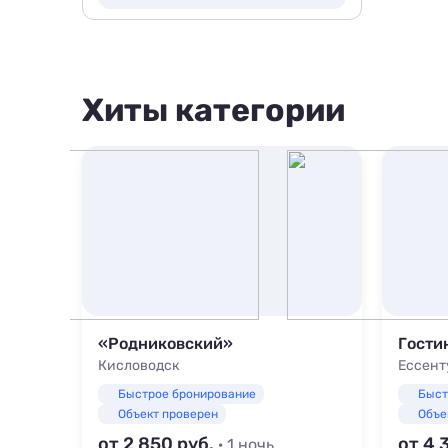
Хиты категории
залом
«Родниковский»
Гости
Кисловодск
Ессент
Быстрое бронирование
Быст
Объект проверен
Объе
от 2 850
от 4 
· 1 ночь