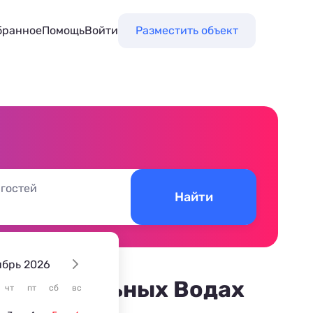
бранное
Помощь
Войти
Разместить объект
 гостей
Найти
ябрь 2026
их Минеральных Водах
чт
пт
сб
вс