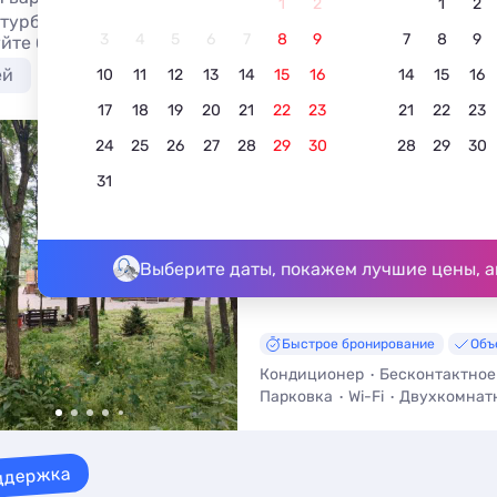
1
2
1
2
 турбазах на лечебных курортах 2026 с бассейном, откры
3
4
5
6
7
8
9
7
8
9
йте без посредников на сайте
ей
Недорого
С питанием
10
11
12
13
14
15
16
14
15
16
17
18
19
20
21
22
23
21
22
23
24
25
26
27
28
29
30
28
29
30
Лесной уголок,Апарта
с видом на Бештаугорс
31
заповедник
5.0
5 отзывов
Железноводск, Воронов хутор, Ок
До центра - 4,0 км
Выберите даты, покажем лучшие цены, а
Быстрое бронирование
Объ
Кондиционер
Бесконтактное
Парковка
Wi-Fi
Двухкомнат
Трансфер (платно)
ддержка