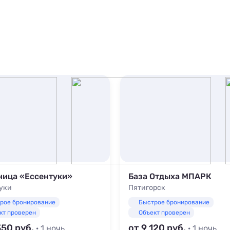
ница «Ессентуки»
База Отдыха МПАРК
уки
Пятигорск
рое бронирование
Быстрое бронирование
кт проверен
Объект проверен
350
от 9 120
· 1 ночь
· 1 ночь