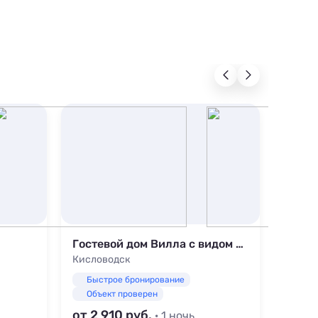
Гостевой дом Вилла с видом на горы
Райск
Кисловодск
Желез
Быстрое бронирование
Быс
Объект проверен
Объ
от 2 910
от 3
· 1 ночь