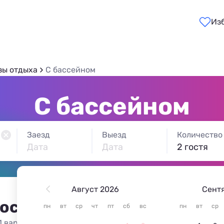
Из
зы отдыха
С бассейном
С бассейном
Заезд
Выезд
Количество
Дата
Дата
2 гостя
Август 2026
Сент
 остановиться в Кавказск
пн
вт
ср
чт
пт
сб
вс
пн
вт
ср
1 вариант жилья из 1