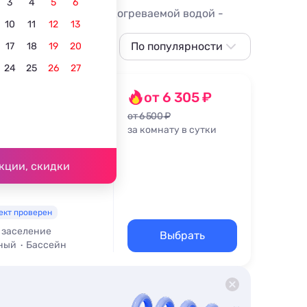
3
4
5
6
тые и закрытые, с подогреваемой водой -
10
11
12
13
По популярности
17
18
19
20
24
25
26
27
По популярности
Сначала дешевле
менты
от 6 305 ₽
кий
Сначала дороже
от 6 500 ₽
за комнату в сутки
По рейтингу
тябрьская улица, 1/16
кции, скидки
ект проверен
 заселение
Выбрать
ный
Бассейн