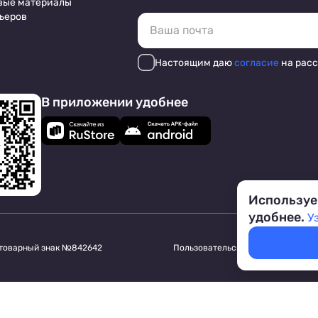
вые материалы
ьеров
Настоящим даю
согласие
на рас
В приложении удобнее
Используе
удобнее.
У
 товарный знак №842642
Пользовательское соглашение
Обр