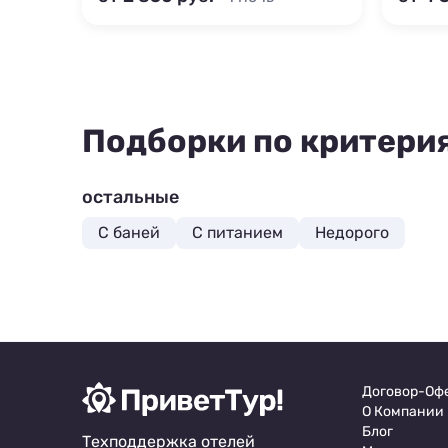
Подборки по критери
остальные
С баней
С питанием
Недорого
Договор-Оф
О Компании
Блог
Техподдержка отелей