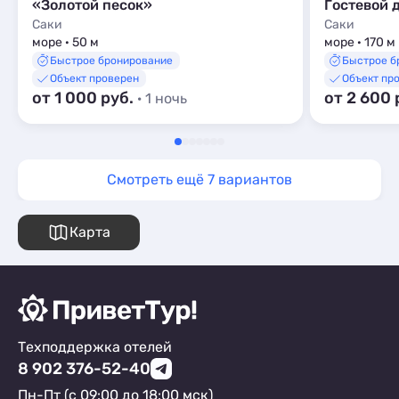
«Золотой песок»
Саки
Саки
море · 50 м
море · 170 м
Быстрое бронирование
Быстрое б
Объект проверен
Объект пр
от 1 000 руб.
от 2 600 
· 1 ночь
Смотреть ещё 7 вариантов
Карта
Техподдержка отелей
8 902 376-52-40
Пн-Пт (с 09:00 до 18:00 мск)