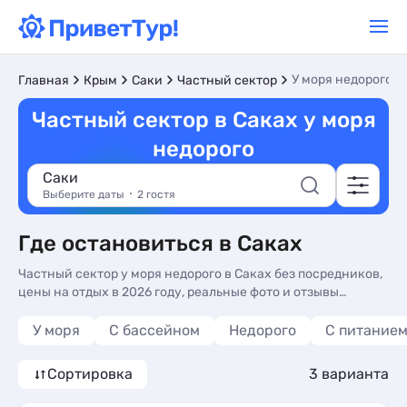
У моря недорого
Главная
Крым
Саки
Частный сектор
Частный сектор в Саках у моря
недорого
Саки
Выберите даты
2 гостя
Где остановиться в Саках
Частный сектор у моря недорого в Саках без посредников,
цены на отдых в 2026 году, реальные фото и отзывы
туристов. Недорогой частный сектор у моря в Саках -
более 10 вариантов, от 2500 руб, номера с общей кухней,
У моря
С бассейном
Недорого
С питание
трансфером (платно) и сменой белья.
Сортировка
3 варианта