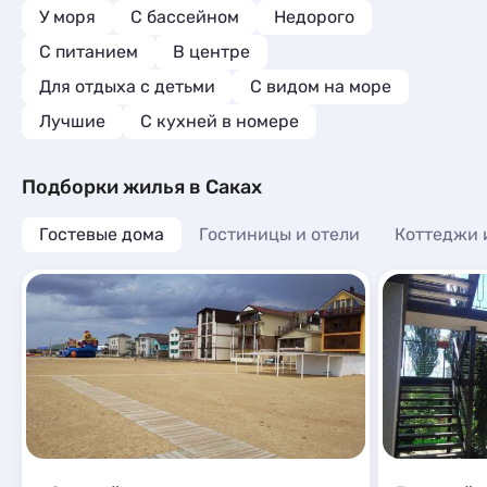
магазинчик
У моря
С бассейном
Недорого
Пляж галеч
С питанием
В центре
песчаный. В
соленое Са
Для отдыха с детьми
С видом на море
комфортног
Лучшие
C кухней в номере
Подборки жилья в Саках
Гостевые дома
Гостиницы и отели
Коттеджи 