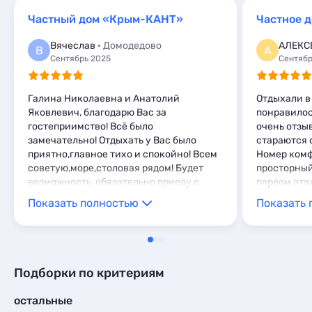
Пансионаты
1
Пансионаты
1
Частный дом «Крым-КАНТ»
Частное 
Вячеслав
· Домодедово
АЛЕКС
В
А
Сентябрь 2025
Сентябр
Галина Николаевна и Анатолий
Отдыхали в
Яковлевич, благодарю Вас за
понравилос
гостеприимство! Всё было
очень отзы
замечательно! Отдыхать у Вас было
стараются 
приятно,главное тихо и спокойно! Всем
Номер комф
советую,море,столовая рядом! Будет
просторный
возможность, обязательно приеду,с
первом эта
уважением Вячеслав.
холодильни
Показать полностью
Показать 
чайником, 
куча деревь
небольшой,
доплачиват
для машин.
Подборки по критериям
разнообраз
с собой еду
остальные
делали. Ря