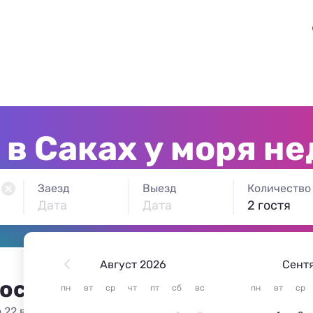
в Саках у моря н
Заезд
Выезд
Количество
Дата
Дата
2 гостя
Август 2026
Сент
 остановиться в Саках
пн
вт
ср
чт
пт
сб
вс
пн
вт
ср
 22 варианта жилья из 22