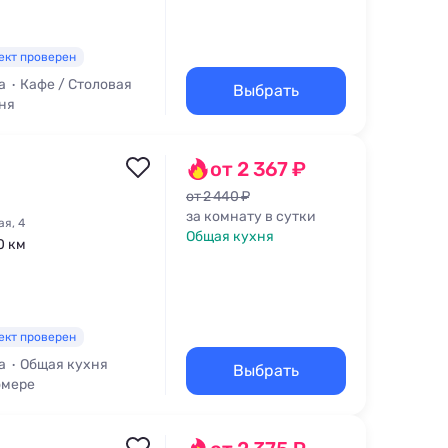
ект проверен
а
Кафе / Столовая
Выбрать
ня
от 2 367 ₽
от 2 440 ₽
за комнату в сутки
ая, 4
Общая кухня
0 км
ект проверен
а
Общая кухня
Выбрать
омере