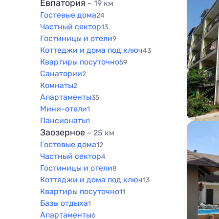
Евпатория
~ 19 км
Гостевые дома
24
Частный сектор
13
Гостиницы и отели
9
Коттеджи и дома под ключ
43
Квартиры посуточно
59
Санатории
2
Комнаты
2
Апартаменты
35
Мини-отели
1
Пансионаты
1
Заозерное
~ 25 км
Гостевые дома
12
Частный сектор
4
Гостиницы и отели
8
Коттеджи и дома под ключ
13
Квартиры посуточно
11
Базы отдыха
1
Апартаменты
6