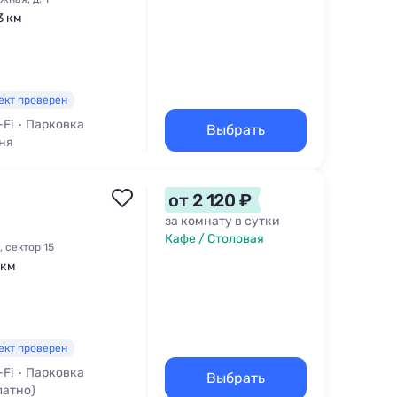
3 км
ект проверен
-Fi
Парковка
Выбрать
ня
от 2 120 ₽
за комнату в сутки
Кафе / Столовая
, сектор 15
 км
ект проверен
-Fi
Парковка
Выбрать
латно)