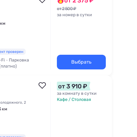
от 2 375 ₽
от 2 500 ₽
за номер в сутки
 км
ект проверен
-Fi
Парковка
Выбрать
(платно)
от 3 910 ₽
за комнату в сутки
Кафе / Столовая
Колодяжного, 2
3 км