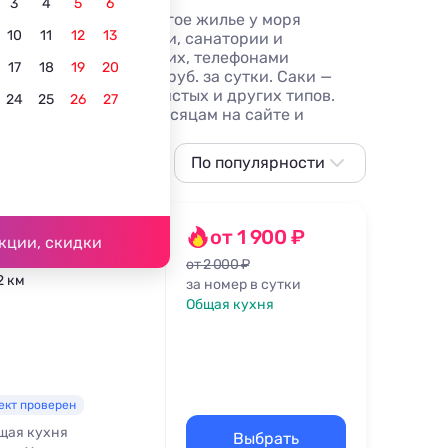
3
4
5
6
дников! Снять недорогое жилье у моря
10
11
12
13
ыха, гостиницы и отели, санатории и
и, отзывами отдыхающих, телефонами
17
18
19
20
ов по цене от 1000 руб. за сутки. Саки —
ых, галечных, каменистых и других типов.
24
25
26
27
оздуха в Саках по месяцам на сайте и
центре
С детьми
По популярности
С бассейном с подогревом
По популярности
Сначала дешевле
от 1 900 ₽
кции, скидки
Сначала дороже
от 2 000 ₽
2 км
за номер в сутки
Ближе к морю
Общая кухня
Ближе к центру
По рейтингу
ект проверен
щая кухня
Выбрать