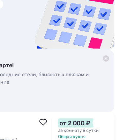
арте!
оседние отели, близость к пляжам и
ение
от 2 000 ₽
за комнату в сутки
Общая кухня
ная, д. 1