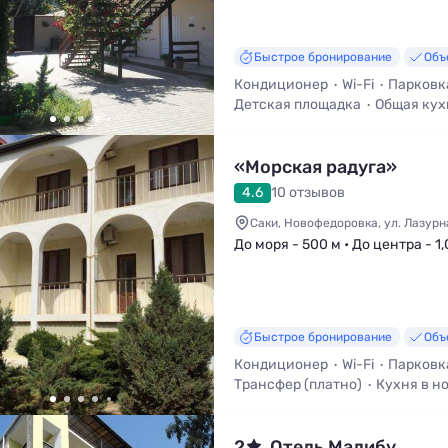
Быстрое бронирование
Объ
Кондиционер
Wi-Fi
Парковк
Детская площадка
Общая кух
Трансфер (платно)
«Морская радуга»
4.6
10 отзывов
Саки, Новофедоровка, ул. Лазурн
До моря - 500 м • До центра - 1,
Быстрое бронирование
Объ
Кондиционер
Wi-Fi
Парковк
Трансфер (платно)
Кухня в н
Мангал / Барбекю
2
Отель Малибу