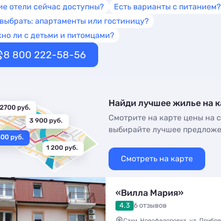
ие отели сейчас доступны?
Есть варианты с питанием?
 выбрать: апартаменты или гостиницу?
но ли с детьми и питомцами?
8 800 222-58-56
Найди лучшее жилье на к
Смотрите на карте цены на с
выбирайте лучшее предлож
Смотреть на карте
«Вилла Мария»
4.3
6 отзывов
Саки, Новофедоровка, ул. Прибреж