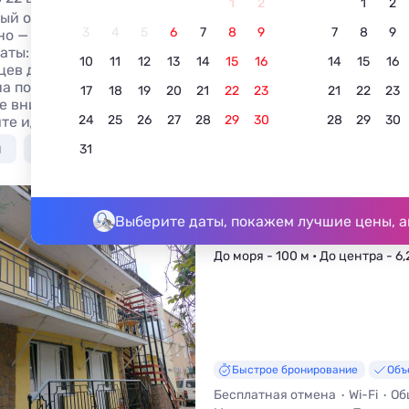
1
2
1
2
ый отдых в Саках у моря недорого в 2026 году без посре
3
4
5
6
7
8
9
7
8
9
но — частный сектор, гостевые дома, квартиры, базы отд
аты: знакомьтесь с ценами, фотографиями и описаниям
10
11
12
13
14
15
16
14
15
16
цев для бронирования жилья. Аренда жилья без посредник
на побережье моря в Крыму с множеством пляжей: песчан
17
18
19
20
21
22
23
21
22
23
е внимание на показатели средней температуры воды и в
24
25
26
27
28
29
30
28
29
30
те идеальное время для своего отдыха.
я
С бассейном
Недорого
С питанием
В 
31
Гостиница ИМБИРЬ
Выберите даты, покажем лучшие цены, а
Саки, сектор 10, 17
До моря - 100 м • До центра - 6,
Быстрое бронирование
Объ
Бесплатная отмена
Wi-Fi
Об