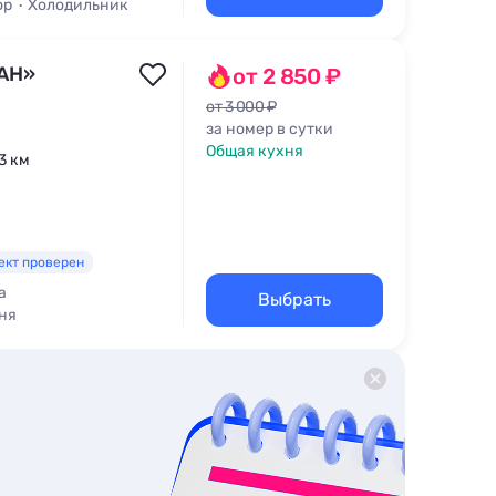
ор
Холодильник
АН»
от 2 850 ₽
от 3 000 ₽
за номер в сутки
Общая кухня
,3 км
ект проверен
а
Выбрать
ня
для кормления