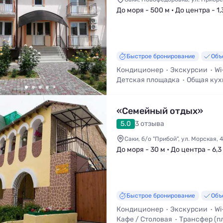
До моря - 500 м • До центра - 1,
Быстрое бронирование
Объ
Кондиционер
Экскурсии
Wi
Детская площадка
Общая кух
Трансфер (платно)
«Семейный отдых»
5.0
3 отзыва
Саки, б/о "Прибой", ул. Морская, 4
До моря - 30 м • До центра - 6,3
Быстрое бронирование
Объ
Кондиционер
Экскурсии
Wi
Кафе / Столовая
Трансфер (п