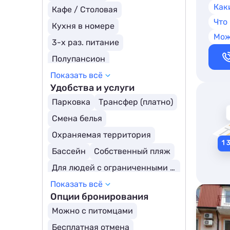
Как
Кафе / Столовая
Что
Кухня в номере
Мож
3-х раз. питание
Полупансион
Показать всё
Полный пансион
Ресторан
Удобства и услуги
Парковка
Трансфер (платно)
Смена белья
Охраняемая территория
Бассейн
Собственный пляж
Для людей с ограниченными возможностями
Показать всё
Открытый бассейн
Опции бронирования
Можно с питомцами
Бесплатная отмена