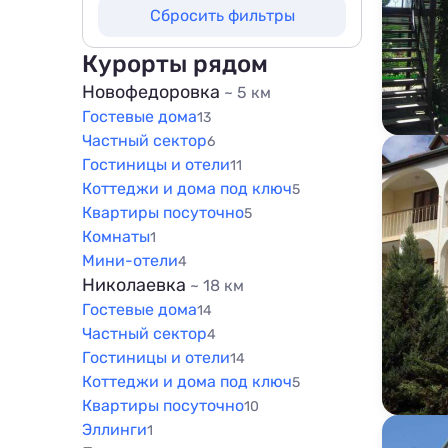
Не выбрано
Сбросить фильтры
200 м
50 м
500 м
100 м
Курорты рядом
800 м
200 м
Новофедоровка
~ 5 км
1000 м
Гостевые дома
500 м
13
1500 м
Частный сектор
6
800 м
Гостиницы и отели
11
1000 м
Коттеджи и дома под ключ
5
1500 м
Квартиры посуточно
5
Комнаты
1
Мини-отели
4
Николаевка
~ 18 км
Гостевые дома
14
Частный сектор
4
Гостиницы и отели
14
Коттеджи и дома под ключ
5
Квартиры посуточно
10
Эллинги
1