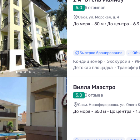
5.0
5 отзывов
Саки, ул. Морская, д. 4
До моря - 50 м • До центра - 6,3
Быстрое бронирование
Объ
Кондиционер
Экскурсии
Wi
Детская площадка
Трансфер 
Вид на море
Вилла Маэстро
5.0
3 отзыва
Саки, Новофедоровка, ул. Олега 
До моря - 350 м • До центра - 1,