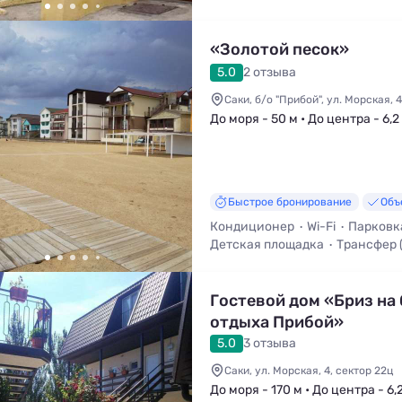
Кухня в номере
«Золотой песок»
5.0
2 отзыва
Саки, б/о "Прибой", ул. Морская, 4
До моря - 50 м • До центра - 6,2
Быстрое бронирование
Объ
Кондиционер
Wi-Fi
Парковк
Детская площадка
Трансфер 
Мангал / Барбекю
Гостевой дом «Бриз на 
отдыха Прибой»
5.0
3 отзыва
Саки, ул. Морская, 4, сектор 22ц
До моря - 170 м • До центра - 6,