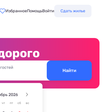
Избранное
Помощь
Войти
Сдать жилье
едорого
 гостей
Найти
ябрь 2026
чт
пт
сб
вс