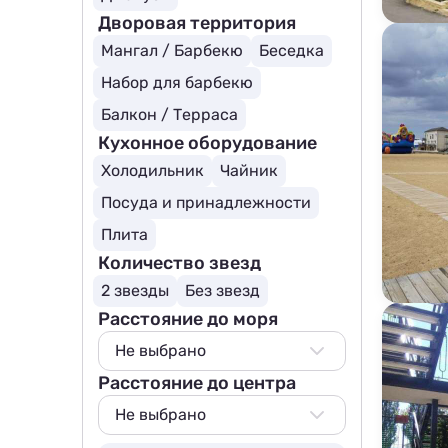
Дворовая территория
Мангал / Барбекю
Беседка
Набор для барбекю
Балкон / Терраса
Кухонное оборудование
Холодильник
Чайник
Посуда и принадлежности
Плита
Количество звезд
2 звезды
Без звезд
Расстояние до моря
Не выбрано
Расстояние до центра
Не выбрано
50 м
Не выбрано
100 м