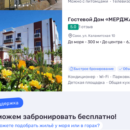
Можно с питомцами
Телевиз
Гостевой Дом «МЕРДЖ
5.0
1 отзыв
Саки, ул. Каламитская 10
До моря - 300 м • До центра - 6
Быстрое бронирование
Объ
Кондиционер
Wi-Fi
Парковк
Детская площадка
Общая кух
Трансфер (платно)
Стульчик 
ддержка
ожем забронировать бесплатно!
ожете подобрать жильё у моря или в горах?