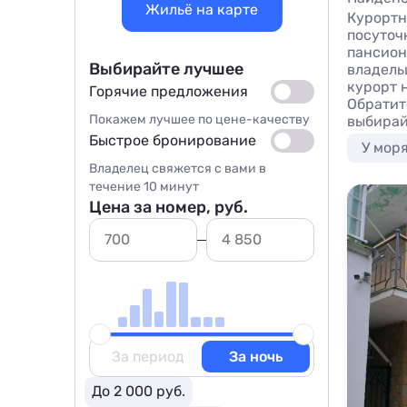
Жильё на карте
Курортн
посуточ
пансион
Выбирайте лучшее
владель
курорт 
Горячие предложения
Обратит
Покажем лучшее по цене-качеству
выбирай
Быстрое бронирование
У мор
Владелец свяжется с вами в
течение 10 минут
Цена за номер, руб.
За период
За ночь
До 2 000 руб.