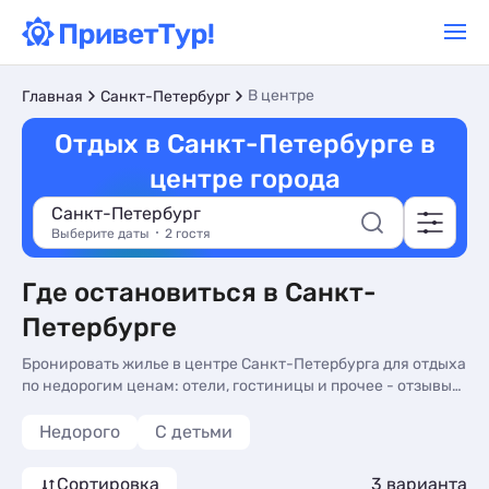
В центре
Главная
Санкт-Петербург
Отдых в Санкт-Петербурге в
центре города
Санкт-Петербург
Выберите даты
2 гостя
Где остановиться в Санкт-
Петербурге
Бронировать жилье в центре Санкт-Петербурга для отдыха
по недорогим ценам: отели, гостиницы и прочее - отзывы
туристов и фото. Жилье в центре Санкт-Петербурга -
более 10 вариантов, от 7380 руб, номера с стиральной
Недорого
С детьми
машиной, балконом или террасой и холодильником.
Сортировка
3 варианта