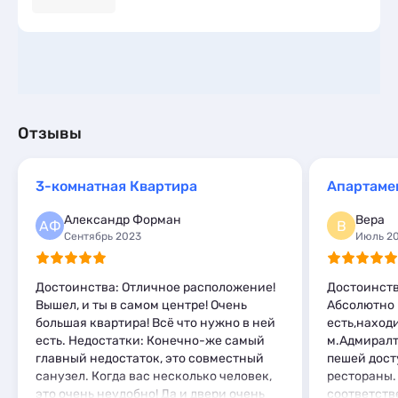
Отзывы
3-комнатная Квартира
Апартаме
Александр Форман
Вера
АФ
В
Сентябрь 2023
Июль 2
Достоинства: Отличное расположение!
Достоинств
Вышел, и ты в самом центре! Очень
Абсолютно 
большая квартира! Всё что нужно в ней
есть,наход
есть. Недостатки: Конечно-же самый
м.Адмиралт
главный недостаток, это совместный
пешей дост
санузел. Когда вас несколько человек,
рестораны.
это очень неудобно! Да и двери очень
соответств