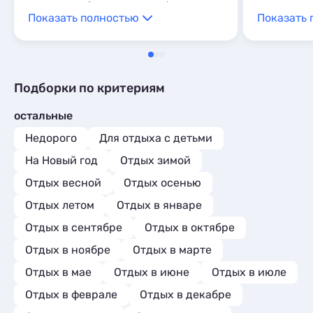
плохо закрываются.
лично очен
Показать полностью
Показать 
возможност
взрослых и
человек сп
Недостатки
Подборки по критериям
остальные
Недорого
Для отдыха с детьми
На Новый год
Отдых зимой
Отдых весной
Отдых осенью
Отдых летом
Отдых в январе
Отдых в сентябре
Отдых в октябре
Отдых в ноябре
Отдых в марте
Отдых в мае
Отдых в июне
Отдых в июле
Отдых в феврале
Отдых в декабре