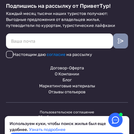
Подпишись на рассылку от ПриветТур!
Каждый месяц тысячи наших туристов получают:
Выгодные предложения от владельцев жилья,
путеводители по курортам, туристические лайфхаки
Настоящим даю
согласие
на рассылку
Договор-Оферта
О Компании
Блог
Маркетинговые материалы
Отзывы отельеров
Пользовательское соглашение
Обработка персональных данных
Условия бронирования объектов
Используем куки, чтобы поиск жилья был еще
© 2017-2026 ПриветТур™
удобнее.
Узнать подробнее
Российский сервис бронирования жилья, официальный сайт,