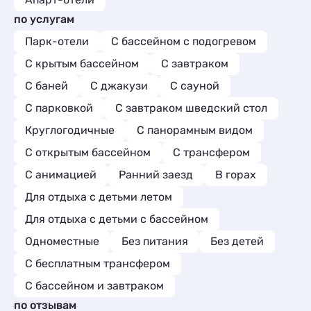
по услугам
Парк-отели
С бассейном с подогревом
С крытым бассейном
С завтраком
С баней
С джакузи
С сауной
С парковкой
С завтраком шведский стол
Круглогодичные
С панорамным видом
С открытым бассейном
С трансфером
С анимацией
Ранний заезд
В горах
Для отдыха с детьми летом
Для отдыха с детьми с бассейном
Одноместные
Без питания
Без детей
С бесплатным трансфером
С бассейном и завтраком
по отзывам