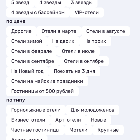
Комнаты
1
5 звезд
4 звезды
3 звезды
Комнаты
2
Шале
1
Апартаменты
9
Апартаменты
1
4 звезды с бассейном
VIP-отели
Мини-отели
3
по цене
Дорогие
Отели в марте
Отели в августе
Отели зимой
На двоих
На троих
Отели в феврале
Отели в июле
Отели в сентябре
Отели в октябре
На Новый год
Поехать на 3 дня
Отели на майские праздники
Гостиницы от 500 рублей
по типу
Горнолыжные отели
Для молодоженов
Бизнес-отели
Арт-отели
Новые
Частные гостиницы
Мотели
Крупные
Апарт-отели