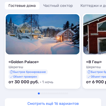
Гостевые дома
Частный сектор
Коттеджи и д
«Golden Palace»
«В Геш»
Шерегеш
Шерегеш
Быстрое бронирование
Быстрое б
Объект проверен
Объект пр
от 30 000 руб.
от 6 900 
· 1 ночь
Смотреть ещё 16 вариантов