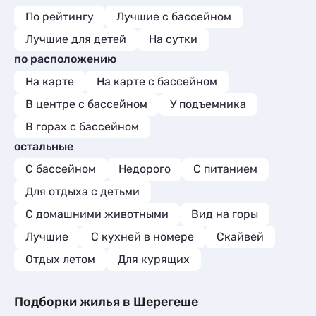
По рейтингу
Лучшие с бассейном
Лучшие для детей
На сутки
по расположению
На карте
На карте с бассейном
В центре с бассейном
У подъемника
В горах с бассейном
остальные
С бассейном
Недорого
С питанием
Для отдыха с детьми
С домашними животными
Вид на горы
Лучшие
C кухней в номере
Скайвей
Отдых летом
Для курящих
Подборки жилья в Шерегеше