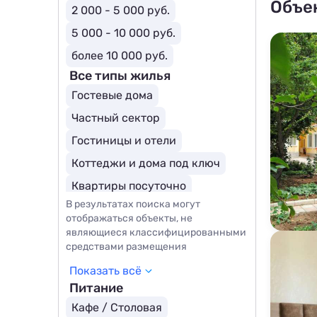
Объе
2 000 - 5 000 руб.
5 000 - 10 000 руб.
более 10 000 руб.
Все типы жилья
Гостевые дома
Частный сектор
Гостиницы и отели
Коттеджи и дома под ключ
Квартиры посуточно
В результатах поиска могут
Базы отдыха
Комнаты
отображаться объекты, не
Мини-отели
Бутик-отели
являющиеся классифицированными
средствами размещения
Показать всё
Питание
Кафе / Столовая