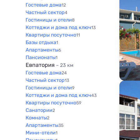
Гостевые дома
12
Частный сектор
4
Гостиницы и отели
8
Коттеджи и дома под ключ
13
Квартиры посуточно
11
Базы отдыха
1
Апартаменты
6
Пансионаты
1
Евпатория
~ 23 км
Гостевые дома
24
Частный сектор
13
Гостиницы и отели
9
Коттеджи и дома под ключ
43
Квартиры посуточно
59
Санатории
2
Комнаты
2
Апартаменты
35
Мини-отели
1