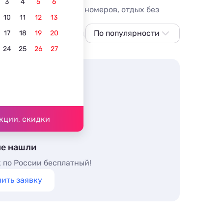
3
4
5
6
, цены, отзывы, фото номеров, отдых без
10
11
12
13
С питанием
В центре
По популярности
Для отдыха с детьми
17
18
19
20
24
25
26
27
По популярности
Сначала дешевле
Сначала дороже
Ближе к морю
Ближе к центру
кции, скидки
По рейтингу
не нашли
 по России бесплатный!
ить заявку