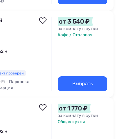
ня
омере
й
от 3 540 ₽
за комнату в сутки
Кафе / Столовая
62 м
ект проверен
-Fi
Парковка
Выбрать
имация
от 1 770 ₽
за комнату в сутки
Общая кухня
02 м