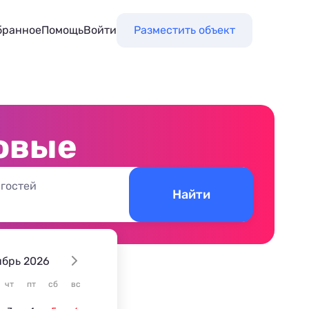
бранное
Помощь
Войти
Разместить объект
овые
 гостей
Найти
ябрь 2026
м
чт
пт
сб
вс