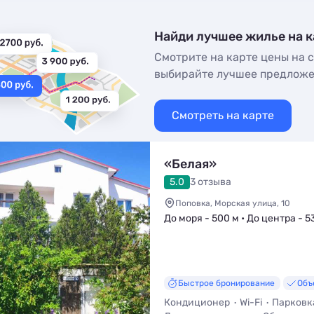
Найди лучшее жилье на к
Смотрите на карте цены на с
выбирайте лучшее предлож
Смотреть на карте
«Белая»
5.0
3 отзыва
Поповка, Морская улица, 10
До моря - 500 м • До центра - 5
Быстрое бронирование
Объ
Кондиционер
Wi-Fi
Парковк