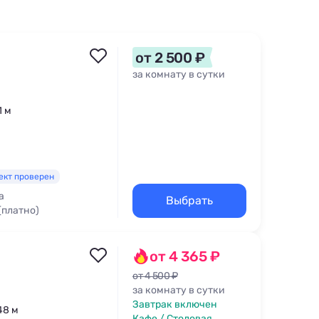
от 2 500 ₽
за комнату в сутки
1 м
ект проверен
а
Выбрать
(платно)
от 4 365 ₽
от 4 500 ₽
за комнату в сутки
Завтрак включен
48 м
Кафе / Столовая