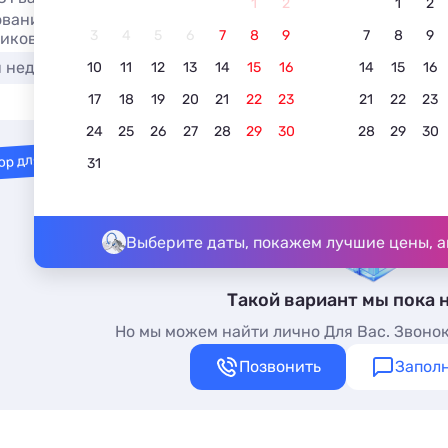
1
2
1
2
вание новых отелей в 2026. Новые гостиницы Штормового
3
4
5
6
7
8
9
7
8
9
иков.
я недорого
У моря
С бассейном
Недорого
10
11
12
13
14
15
16
14
15
16
17
18
19
20
21
22
23
21
22
23
24
25
26
27
28
29
30
28
29
30
ор для вас
31
Выберите даты, покажем лучшие цены, а
Такой вариант мы пока 
Но мы можем найти лично Для Вас. Звонок
Позвонить
Заполн