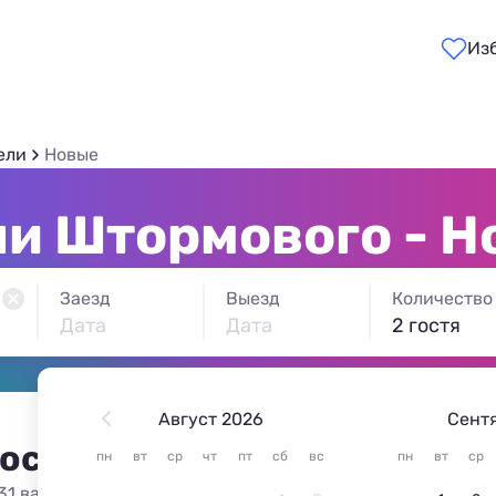
Из
ели
Новые
ли Штормового - Н
Заезд
Выезд
Количество
Дата
Дата
2 гостя
Август 2026
Сент
 остановиться в Штормово
пн
вт
ср
чт
пт
сб
вс
пн
вт
ср
31 вариант жилья из 31