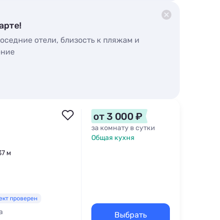
арте!
оседние отели, близость к пляжам и
ение
от 3 000 ₽
за комнату в сутки
Общая кухня
37 м
ект проверен
а
Выбрать