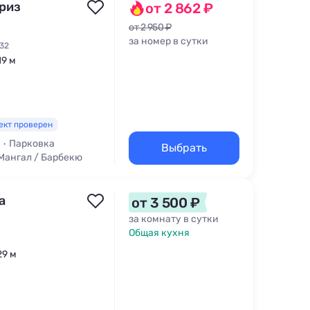
риз
от 2 862 ₽
от 2 950 ₽
за номер в сутки
32
19 м
ект проверен
Парковка
Выбрать
Мангал / Барбекю
а
от 3 500 ₽
за комнату в сутки
Общая кухня
29 м