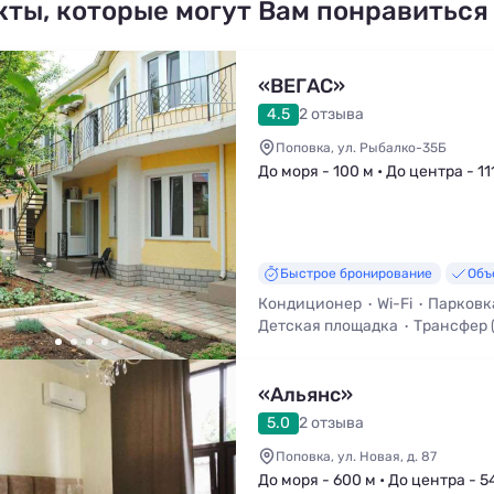
кты, которые могут Вам понравиться
«ВЕГАС»
4.5
2 отзыва
Поповка, ул. Рыбалко-35Б
До моря - 100 м • До центра - 11
Быстрое бронирование
Объ
Кондиционер
Wi-Fi
Парковк
Детская площадка
Трансфер 
Мангал / Барбекю
Уборка
«Альянс»
5.0
2 отзыва
Поповка, ул. Новая, д. 87
До моря - 600 м • До центра - 5