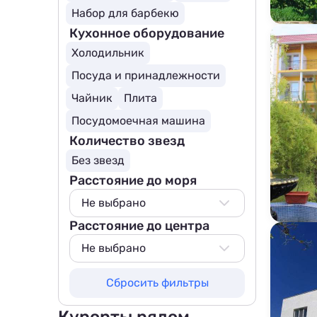
Набор для барбекю
Кухонное оборудование
Холодильник
Посуда и принадлежности
Чайник
Плита
Посудомоечная машина
Количество звезд
Без звезд
Расстояние до моря
Не выбрано
Расстояние до центра
Не выбрано
50 м
Не выбрано
100 м
Не выбрано
Сбросить фильтры
200 м
50 м
500 м
100 м