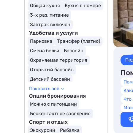
Общая кухня
Кухня в номере
3-х раз. питание
Завтрак включен
Удобства и услуги
Парковка
Трансфер (платно)
Смена белья
Бассейн
По
Охраняемая территория
Открытый бассейн
Пом
Детский бассейн
Пом
Показать всё
Трансфер (бесплатно)
Как
Опции бронирования
Что
Можно с питомцами
Мож
Бесконтактное заселение
Спорт и отдых
Экскурсии
Рыбалка