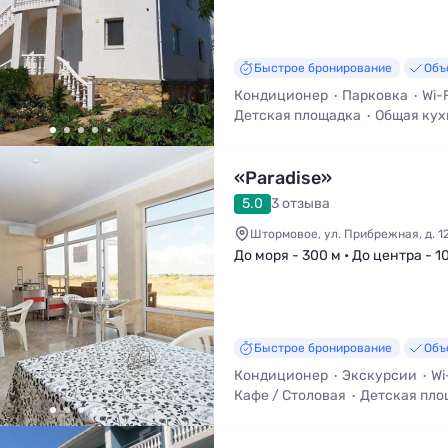
Быстрое бронирование
Объ
Кондиционер
Парковка
Wi-F
Детская площадка
Общая кух
Трансфер (платно)
Мангал / 
«Paradise»
5.0
3 отзыва
Штормовое, ул. Прибрежная, д. 1
До моря - 300 м • До центра - 1
Быстрое бронирование
Объ
Кондиционер
Экскурсии
Wi
Кафе / Столовая
Детская пло
Трансфер (платно)