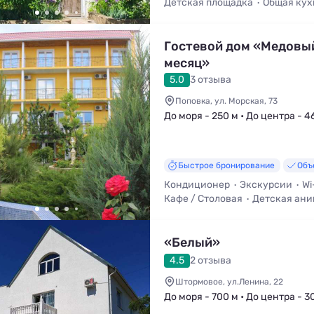
Детская площадка
Общая кух
Трансфер (платно)
Кухня в н
Гостевой дом «Медовы
месяц»
5.0
3 отзыва
Поповка, ул. Морская, 73
До моря - 250 м • До центра - 4
Быстрое бронирование
Объ
Кондиционер
Экскурсии
Wi
Кафе / Столовая
Детская ан
Детская площадка
«Белый»
4.5
2 отзыва
Штормовое, ул.Ленина, 22
До моря - 700 м • До центра - 3