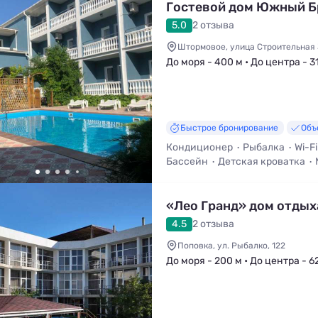
Гостевой дом Южный Б
5.0
2 отзыва
Штормовое, улица Строительная 
До моря - 400 м • До центра - 3
Быстрое бронирование
Объ
Кондиционер
Рыбалка
Wi-Fi
Бассейн
Детская кроватка
«Лео Гранд» дом отдых
4.5
2 отзыва
Поповка, ул. Рыбалко, 122
До моря - 200 м • До центра - 6