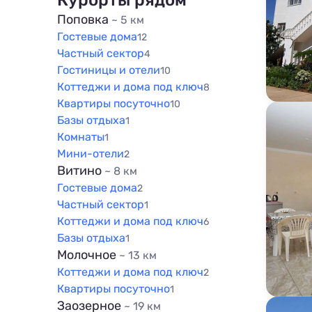
Курорты рядом
800 м
200 м
Поповка
~ 5 км
1000 м
Гостевые дома
500 м
12
1500 м
Частный сектор
4
800 м
Гостиницы и отели
10
1000 м
Коттеджи и дома под ключ
8
1500 м
Квартиры посуточно
10
Базы отдыха
1
Комнаты
1
Мини-отели
2
Витино
~ 8 км
Гостевые дома
2
Частный сектор
1
Коттеджи и дома под ключ
6
Базы отдыха
1
Молочное
~ 13 км
Коттеджи и дома под ключ
2
Квартиры посуточно
1
Заозерное
~ 19 км