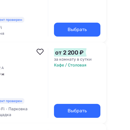
ект проверен
i
Выбрать
ня
Барбекю
от 2 200 ₽
за комнату в сутки
Кафе / Столовая
2 А
0 м
ект проверен
-Fi
Парковка
Выбрать
щадка