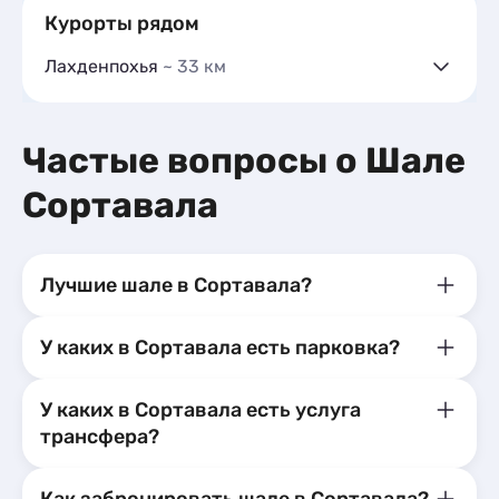
Курорты рядом
Лахденпохья
~ 33 км
Гостевые дома
7
Частный сектор
4
Гостиницы и отели
2
Частые вопросы о Шале
Коттеджи и дома под ключ
75
Сортавала
Квартиры посуточно
8
Базы отдыха
7
Мини-отели
2
Кемпинги
1
Лучшие шале в Сортавала?
Глэмпинги
2
Шале
2
У каких в Сортавала есть парковка?
У каких в Сортавала есть услуга
трансфера?