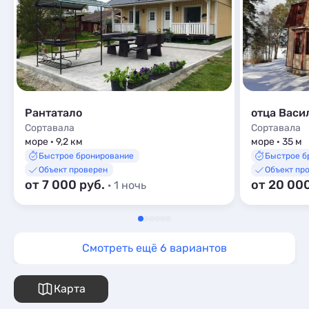
Рантатало
отца Васи
Сортавала
Сортавала
море · 9,2 км
море · 35 м
Быстрое бронирование
Быстрое б
Объект проверен
Объект пр
от 7 000 руб.
от 20 00
· 1 ночь
Смотреть ещё 6 вариантов
Карта