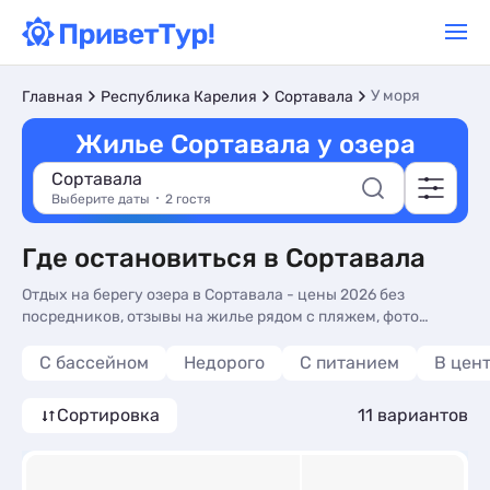
У моря
Главная
Республика Карелия
Сортавала
Жилье Сортавала у озера
Сортавала
Выберите даты
2 гостя
Где остановиться в Сортавала
Отдых на берегу озера в Сортавала - цены 2026 без
посредников, отзывы на жилье рядом с пляжем, фото
номеров: гостиницы, отели, частный сектор. Жилье у озера
в Сортавала - более 10 вариантов, от 1455 руб, номера с
С бассейном
Недорого
С питанием
В цен
кухней в номере, общей кухней и трансфером (платно).
Сортировка
11 вариантов