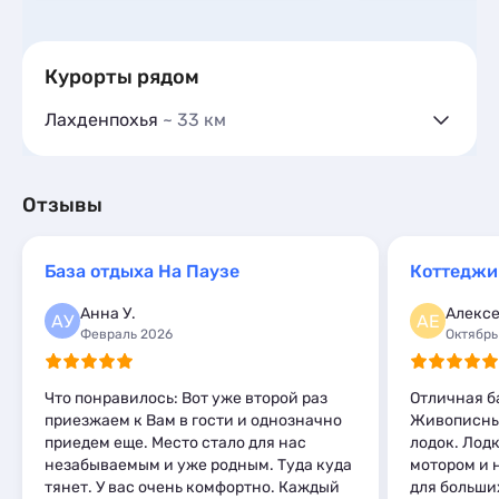
Курорты рядом
Лахденпохья
~ 33 км
Гостевые дома
7
Частный сектор
4
Гостиницы и отели
2
Отзывы
Коттеджи и дома под ключ
75
Квартиры посуточно
8
База отдыха На Паузе
Коттеджи
Базы отдыха
7
Мини-отели
2
Анна У.
Алексе
АУ
АЕ
Кемпинги
1
Февраль 2026
Октябрь
Глэмпинги
2
Шале
2
Что понравилось: Вот уже второй раз
Отличная ба
приезжаем к Вам в гости и однозначно
Живописные
приедем еще. Место стало для нас
лодок. Лодк
незабываемым и уже родным. Туда куда
мотором и н
тянет. У вас очень комфортно. Каждый
для больши