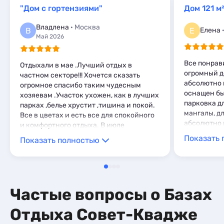
Эллинги
3
Комнаты
"Дом с гортензиями"
Дом 121 м²
3
Апартаменты
22
Владлена
· Москва
В
Е
Елена
Мини-отели
5
Май 2026
Все понрав
Отдыхали в мае .Лучший отдых в
огромный д
частном секторе!!! Хочется сказать
абсолютно 
огромное спасибо таким чудесным
оснащен бы
хозяевам .Участок ухожен, как в лучших
парковка д
парках ,белье хрустит ,тишина и покой.
мангалы, дл
Все в цветах и есть все для спокойного
абсолютно в
и комфортного отдыха. В июле
минут 5 хо
собираемся снова!!!!
Показать 
Показать полностью
минута))) 
тишине и с
приветливы
Частые вопросы о Базах
Отдыха Совет-Квадже