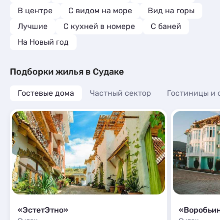
В центре
С видом на море
Вид на горы
Лучшие
C кухней в номере
С баней
На Новый год
Подборки жилья в Судаке
Гостевые дома
Частный сектор
Гостиницы и 
«ЭстетЭтно»
«Воробьин