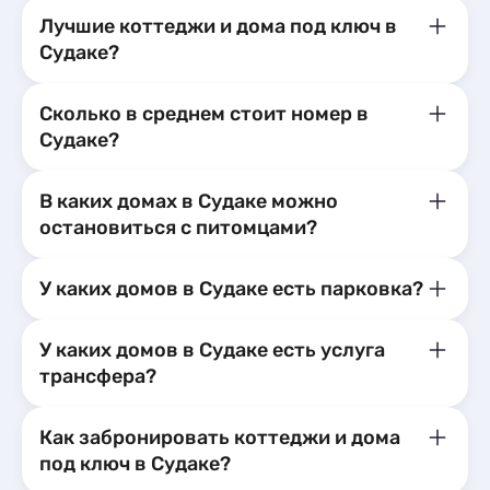
полного расслабления. Каждый уголок
Лучшие коттеджи и дома под ключ в
наполнен душой. Мы приехали
Судаке?
отдохнуть и полностью восстановить
силы, и нам это удалось сполна. Очень
довольны нашим выбором! Это место –
Сколько в среднем стоит номер в
идеальный вариант для семейного
Судаке?
отдыха, где каждый найдет что-то для
себя. Обязательно вернемся снова!
В каких домах в Судаке можно
остановиться с питомцами?
У каких домов в Судаке есть парковка?
У каких домов в Судаке есть услуга
трансфера?
Как забронировать коттеджи и дома
под ключ в Судаке?