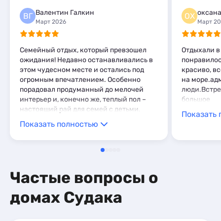
Мини-отели
1
Мини-отели
3
Эллинги
5
Валентин Галкин
оксана
ВГ
ОХ
Пансионаты
1
Комнаты
1
Март 2026
Март 2
Апартаменты
3
Мини-отели
2
Семейный отдых, который превзошел
Отдыхали в
Глэмпинги
1
ожидания! Недавно останавливались в
понравилос
Шале
2
этом чудесном месте и остались под
красиво, вс
огромным впечатлением. Особенно
на море.ад
порадовал продуманный до мелочей
люди.Встре
интерьер и, конечно же, теплый пол –
большое
настоящий рай для семей с детьми,
Показать 
особенно в холодное время года. Мы
Показать полностью
оценили, как приятно было проводить
время, не думая о холоде. Хозяева –
отдельная история! Невероятно
радушные, открытые и дружелюбные
люди, которые сделали наше
Частые вопросы о
пребывание еще более приятным.
Чувствовалось, что нас здесь
домах Судака
действительно ждали и заботились о
нашем комфорте. Домик оказался очень
уютным, со всем необходимым для