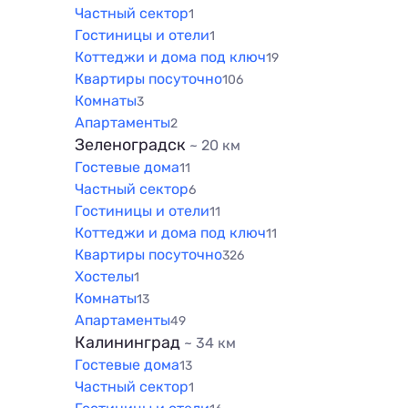
1000 м
Частный сектор
1
Гостиницы и отели
1
1500 м
Коттеджи и дома под ключ
19
Квартиры посуточно
106
Комнаты
3
Апартаменты
2
Зеленоградск
~ 20 км
Гостевые дома
11
Частный сектор
6
Гостиницы и отели
11
Коттеджи и дома под ключ
11
Квартиры посуточно
326
Хостелы
1
Комнаты
13
Апартаменты
49
Калининград
~ 34 км
Гостевые дома
13
Частный сектор
1