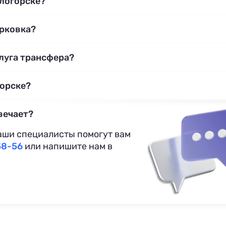
тлогорске?
арковка?
слуга трансфера?
горске?
вечает?
аши специалисты помогут вам
58-56
или напишите нам в