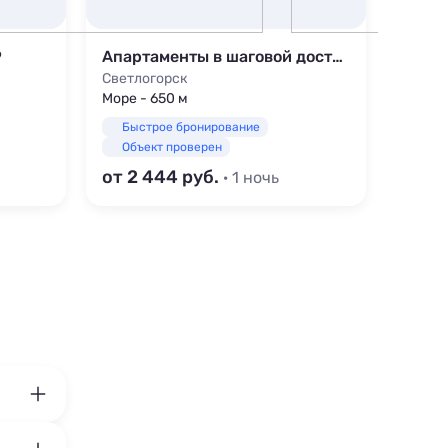
9
Апартаменты в шаговой доступности от моря
Villa 
Светлогорск
Светл
Море - 650 м
Море -
Быстрое бронирование
Быс
Объект проверен
Объ
от 2 444
от 6
· 1 ночь