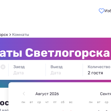
Из
орск
Комнаты
аты Светлогорска
Заезд
Выезд
Количество
Дата
Дата
2 гостя
Август 2026
Сент
 остановиться в Светлогор
пн
вт
ср
чт
пт
сб
вс
пн
вт
ср
1 вариант жилья из 1