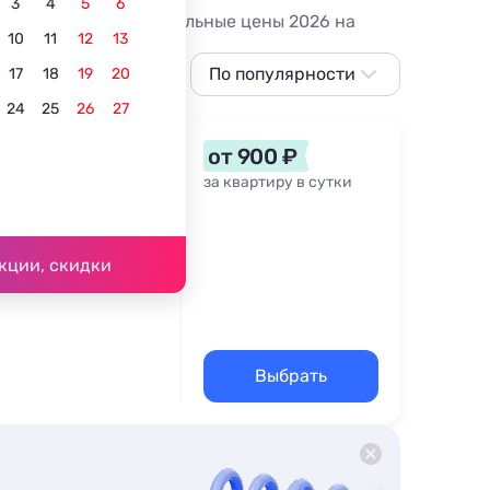
3
4
5
6
 отзывы, фото и актуальные цены 2026 на
10
11
12
13
По популярности
17
18
19
20
24
25
26
27
По популярности
Сначала дешевле
от 900 ₽
Сначала дороже
за квартиру в сутки
, 3
Ближе к морю
,4 км
По рейтингу
кции, скидки
Выбрать