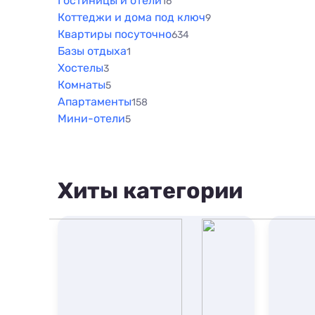
Гостиницы и отели
16
Коттеджи и дома под ключ
9
Квартиры посуточно
634
Базы отдыха
1
Хостелы
3
Комнаты
5
Апартаменты
158
Мини-отели
5
Хиты категории