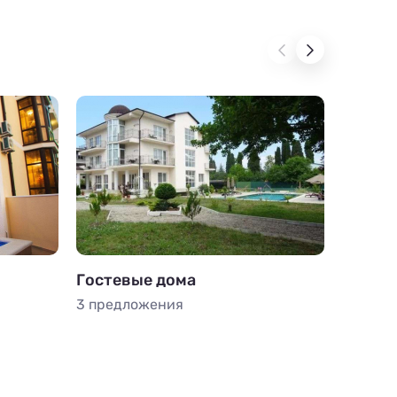
Гостевые дома
Частны
3 предложения
2 пред