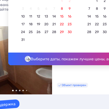
1
2
1
2
вание лучших комнат в Светлогорске, без посредников -
3
4
5
6
7
8
9
7
8
9
айте.
10
11
12
13
14
15
16
14
15
16
17
18
19
20
21
22
23
21
22
23
24
25
26
27
28
29
30
28
29
30
Комната
31
4.4
5 отзывов
Светлогорск, Сибирский переулок
До моря - 224 м • До центра - 2
Выберите даты, покажем лучшие цены, а
Объект проверен
ддержка