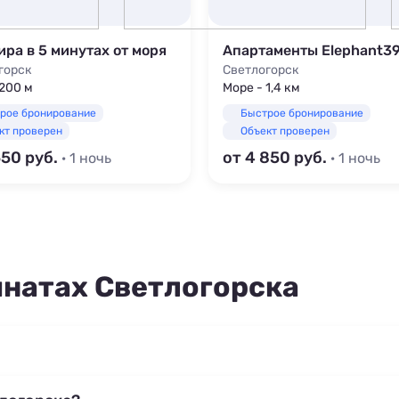
ира в 5 минутах от моря
Апартаменты Elephant3
горск
Светлогорск
 200 м
Море - 1,4 км
рое бронирование
Быстрое бронирование
кт проверен
Объект проверен
550
от 4 850
· 1 ночь
· 1 ночь
мнатах Светлогорска