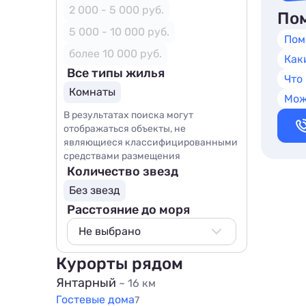
2 000 - 5 000 руб.
Пом
5 000 - 10 000 руб.
Пом
более 10 000 руб.
Как
Все типы жилья
Что
Комнаты
Мож
В результатах поиска могут
отображаться объекты, не
являющиеся классифицированными
средствами размещения
Количество звезд
Без звезд
Расстояние до моря
Не выбрано
Не выбрано
Курорты рядом
500 м
Янтарный
~ 16 км
800 м
Гостевые дома
7