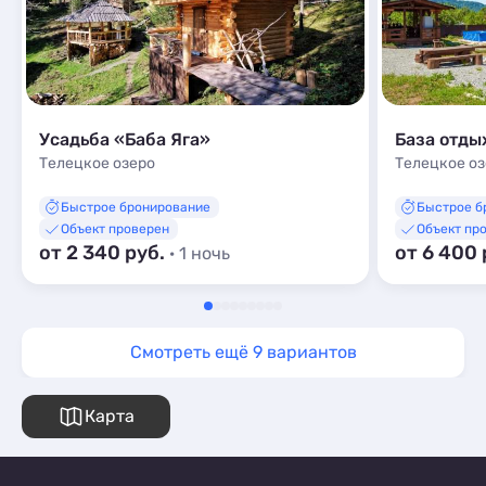
Усадьба «Баба Яга»
База отды
Телецкое озеро
Телецкое о
Быстрое бронирование
Быстрое б
Объект проверен
Объект пр
от 2 340 руб.
от 6 400 
· 1 ночь
Смотреть ещё 9 вариантов
Карта