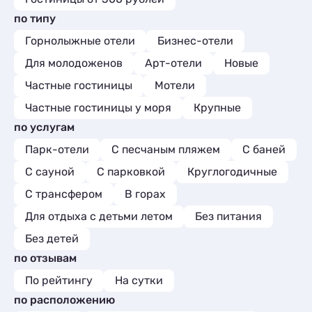
по типу
Горнолыжные отели
Бизнес-отели
Для молодоженов
Арт-отели
Новые
Частные гостиницы
Мотели
Частные гостиницы у моря
Крупные
по услугам
Парк-отели
С песчаным пляжем
С баней
С сауной
С парковкой
Круглогодичные
С трансфером
В горах
Для отдыха с детьми летом
Без питания
Без детей
по отзывам
По рейтингу
На сутки
по расположению