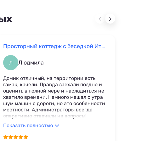
дых
Просторный коттедж с беседкой Иткол, 9Д
Дом 
Людмила
Л
Н
Домик отличный, на территории есть
Очен
гамак, качели. Правда заехали поздно и
одну
оценить в полной мере и насладиться не
хватило времени. Немного мешал с утра
шум машин с дороги, но это особенности
местности. Администраторы всегда
оперативно отвечали на вопросы!
Показать полностью