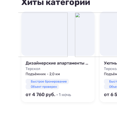
Хиты категории
Просторный коттедж в лесу Иткол, 11Б
Дизайнерские апартаменты в новом доме
Уютны
Терскол
Терско
Подъёмник - 2,0 км
Подъём
Быстрое бронирование
Быст
Объект проверен
Объе
от 4 760
от 6 
· 1 ночь