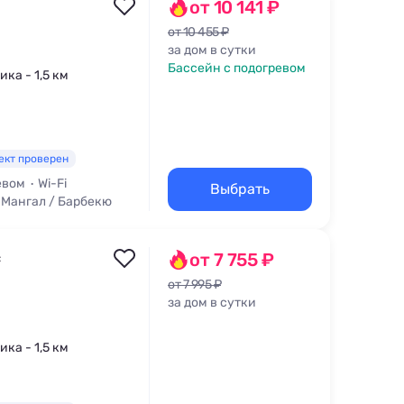
от 10 141 ₽
от 10 455 ₽
за дом в сутки
Бассейн с подогревом
ика - 1,5 км
ект проверен
евом
Wi-Fi
Выбрать
Мангал / Барбекю
с
от 7 755 ₽
от 7 995 ₽
за дом в сутки
ика - 1,5 км