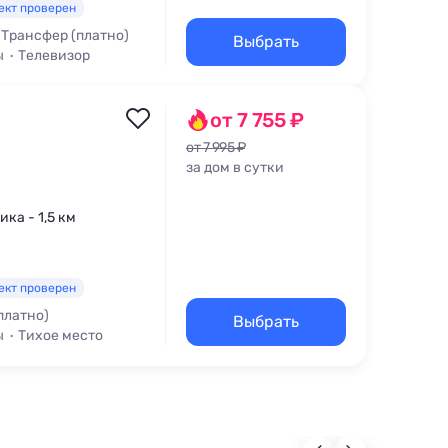
ект проверен
Трансфер (платно)
Выбрать
ы
Телевизор
от 7 755 ₽
от 7 995 ₽
за дом в сутки
ика - 1,5 км
ект проверен
платно)
Выбрать
ы
Тихое место