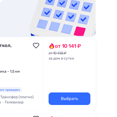
ткол,
от 10 141 ₽
от 10 455 ₽
за дом в сутки
ика - 1,5 км
ект проверен
Трансфер (платно)
Выбрать
ы
Телевизор