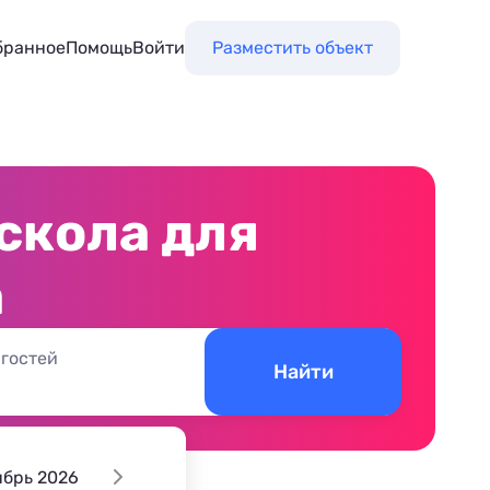
бранное
Помощь
Войти
Разместить объект
скола для
а
 гостей
Найти
ябрь 2026