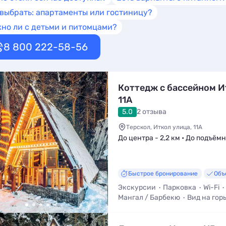
 выбрать: апартаменты или гостиницу?
но ли с детьми и питомцами?
8 800 222-58-56
Коттедж с бассейном И
11А
5.0
2 отзыва
Терскол, Иткол улица, 11А
До центра - 2,2 км • До подъёмн
Быстрое бронирование
Объ
Экскурсии
Парковка
Wi-Fi
Мангал / Барбекю
Вид на гор