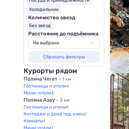
Посуда и принадлежности
Холодильник
Количество звезд
Без звезд
Расстояние до подъёмника
Не выбрано
Не выбрано
Сбросить фильтры
1500 м
Курорты рядом
Поляна Чегет
~ 1 км
Гостиницы и отели
4
Мини-отели
3
Поляна Азау
~ 3 км
Гостиницы и отели
9
Коттеджи и дома под ключ
2
Комнаты
1
Мини-отели
7