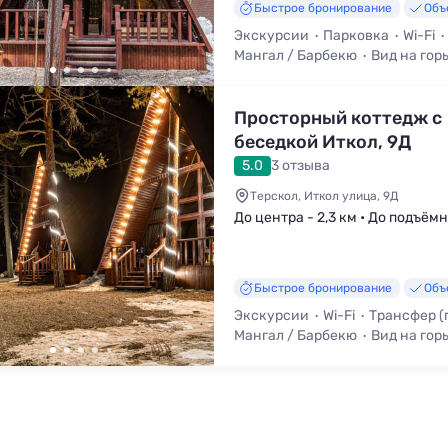
Быстрое бронирование
Объ
Экскурсии
Парковка
Wi-Fi
Мангал / Барбекю
Вид на гор
Просторный коттедж с
беседкой Иткол, 9Д
5.0
3 отзыва
Терскол, Иткол улица, 9Д
До центра - 2,3 км • До подъёмн
Быстрое бронирование
Объ
Экскурсии
Wi-Fi
Трансфер (
Мангал / Барбекю
Вид на гор
Телевизор