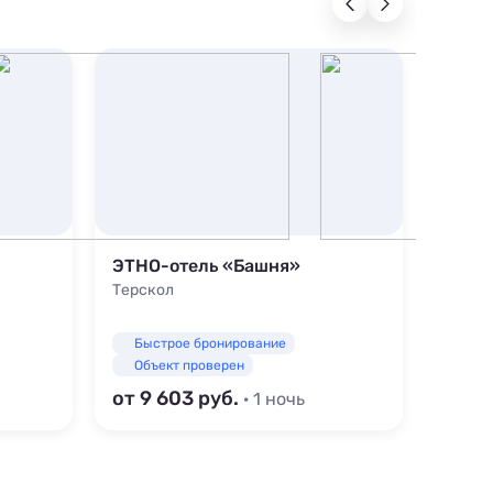
ЭТНО-отель «Башня»
Отел
Терскол
Терск
Быстрое бронирование
Быс
Объект проверен
Объ
от 9 603
от 3
· 1 ночь