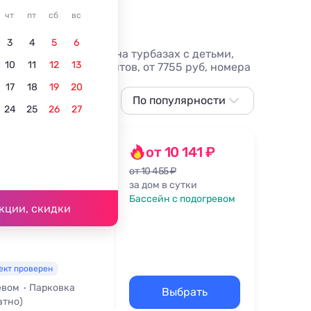
чт
пт
сб
вс
3
4
5
6
 посредников, отдых на турбазах с детьми,
10
11
12
13
оле - более 10 вариантов, от 7755 руб, номера
17
18
19
20
По популярности
24
25
26
27
По популярности
Сначала дешевле
лесу
от 10 141 ₽
Сначала дороже
от 10 455 ₽
за дом в сутки
Ближе к
Бассейн с подогревом
подъёмнику
кции, скидки
ика - 1,5 км
По рейтингу
ект проверен
евом
Парковка
Выбрать
атно)