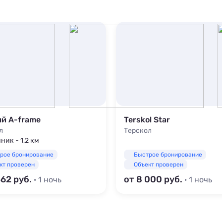
й A-frame
Terskol Star
л
Терскол
ник - 1,2 км
рое бронирование
Быстрое бронирование
кт проверен
Объект проверен
562
от 8 000
· 1 ночь
· 1 ночь