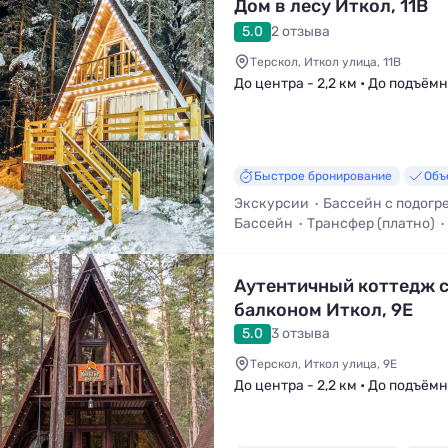
Дом в лесу Иткол, 11В
5.0
2 отзыва
Терскол, Иткол улица, 11В
До центра - 2,2 км • До подъёмн
Быстрое бронирование
Объ
Экскурсии
Бассейн с подогр
Бассейн
Трансфер (платно)
Вид на горы
Аутентичный коттедж 
балконом Иткол, 9Е
5.0
3 отзыва
Терскол, Иткол улица, 9Е
До центра - 2,2 км • До подъёмн