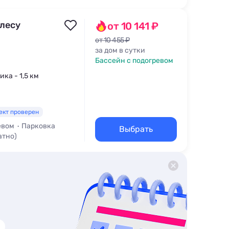
 лесу
от 10 141 ₽
от 10 455 ₽
за дом в сутки
Бассейн с подогревом
ика - 1,5 км
ект проверен
евом
Парковка
Выбрать
атно)