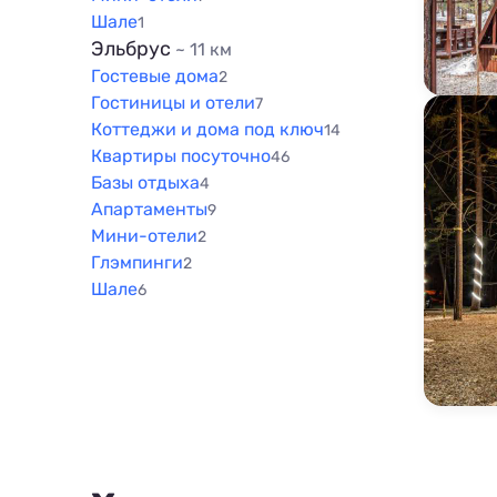
Шале
1
Эльбрус
~ 11 км
Гостевые дома
2
Гостиницы и отели
7
Коттеджи и дома под ключ
14
Квартиры посуточно
46
Базы отдыха
4
Апартаменты
9
Мини-отели
2
Глэмпинги
2
Шале
6