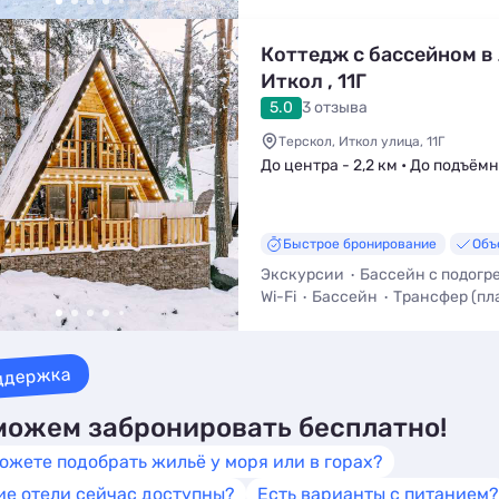
Мангал / Барбекю
Коттедж с бассейном в
Иткол , 11Г
5.0
3 отзыва
Терскол, Иткол улица, 11Г
До центра - 2,2 км • До подъёмн
Быстрое бронирование
Объ
Экскурсии
Бассейн с подогр
Wi-Fi
Бассейн
Трансфер (пл
Мангал / Барбекю
ддержка
ожем забронировать бесплатно!
ожете подобрать жильё у моря или в горах?
ие отели сейчас доступны?
Есть варианты с питанием?