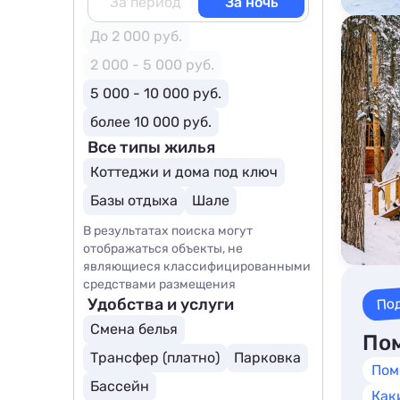
За период
За ночь
До 2 000 руб.
2 000 - 5 000 руб.
5 000 - 10 000 руб.
более 10 000 руб.
Все типы жилья
Коттеджи и дома под ключ
Базы отдыха
Шале
В результатах поиска могут
отображаться объекты, не
являющиеся классифицированными
средствами размещения
По
Удобства и услуги
Смена белья
Пом
Трансфер (платно)
Парковка
Пом
Бассейн
Как