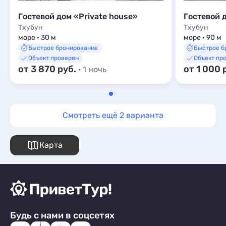
Гостевой дом «Private house»
Гостевой 
Тхубун
Тхубун
море · 30 м
море · 90 м
Быстрое бронирование
Быстрое б
Объект проверен
Объект пр
от 3 870 руб.
от 1 000 
· 1 ночь
Смотреть ещё 2 варианта
Карта
Будь с нами в соцсетях