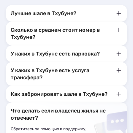
Мини-отели
2
Шале
1
Лучшие шале в Тхубуне?
Сколько в среднем стоит номер в
Тхубуне?
У каких в Тхубуне есть парковка?
У каких в Тхубуне есть услуга
трансфера?
Как забронировать шале в Тхубуне?
Что делать если владелец жилья не
отвечает?
Обратитесь за помощью в поддержку,