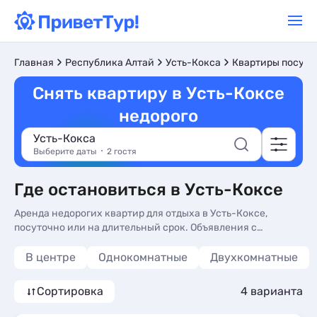
Главная
Республика Алтай
Усть-Кокса
Квартиры посуто
Снять квартиру в Усть-Коксе
недорого
Усть-Кокса
Выберите даты
2 гостя
Где остановиться в Усть-Коксе
Аренда недорогих квартир для отдыха в Усть-Коксе,
посуточно или на длительный срок. Объявления с
доступными ценами 2026 и фото - снять квартиру для
отдыха у моря без посредников. Квартиры в Усть-Коксе,
В центре
Однокомнатные
Двухкомнатные
бюджетно - более 10 вариантов, от 3500 руб, комнаты с
трансфером (платно), видом на горы и стиральной
Сортировка
4 варианта
машиной.