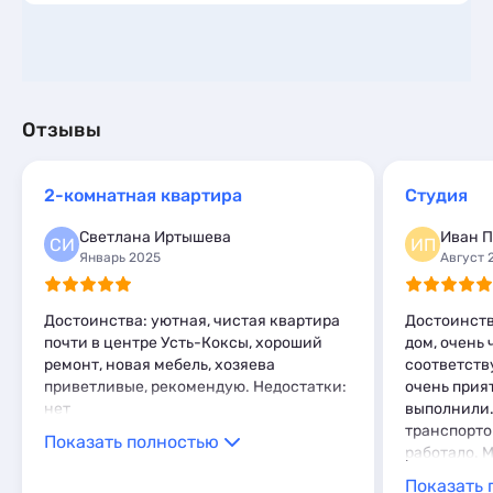
Отзывы
2-комнатная квартира
Студия
Светлана Иртышева
Иван 
СИ
ИП
Январь 2025
Август 
Достоинства: уютная, чистая квартира
Достоинств
почти в центре Усть-Коксы, хороший
дом, очень
ремонт, новая мебель, хозяева
соответств
приветливые, рекомендую. Недостатки:
очень прия
нет
выполнили.
транспорто
Показать полностью
работало. 
машине во 
Показать 