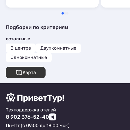
за это ему 
Недостатки
Подборки по критериям
остальные
В центре
Двухкомнатные
Однокомнатные
Карта
Техподдержка отелей
8 902 376-52-40
Пн-Пт (с 09:00 до 18:00 мск)