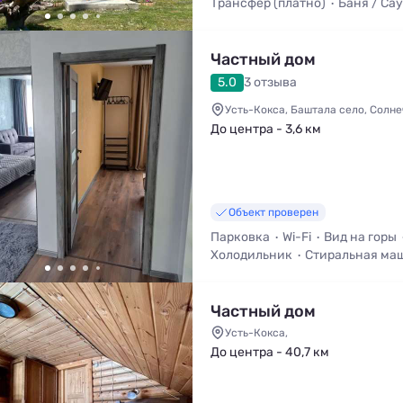
Трансфер (платно)
Баня / Са
Мангал / Барбекю
Частный дом
5.0
3 отзыва
Усть-Кокса, Баштала село, Солне
До центра - 3,6 км
Объект проверен
Парковка
Wi-Fi
Вид на горы
Холодильник
Стиральная ма
Балкон / Терраса
Частный дом
Усть-Кокса,
До центра - 40,7 км