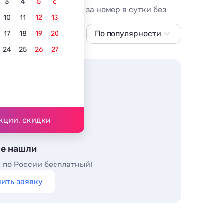
3
4
5
6
 Цены от 2800 рублей за номер в сутки без
10
11
12
13
По популярности
17
18
19
20
24
25
26
27
По популярности
Сначала дешевле
Сначала дороже
Ближе к центру
По рейтингу
кции, скидки
не нашли
 по России бесплатный!
ить заявку