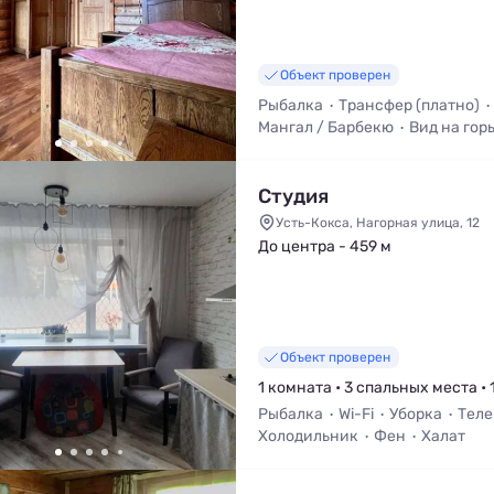
Объект проверен
Рыбалка
Трансфер (платно)
Мангал / Барбекю
Вид на гор
Уборка
Студия
Усть-Кокса, Нагорная улица, 12
До центра - 459 м
Объект проверен
1 комната • 3 спальных места • 
Рыбалка
Wi-Fi
Уборка
Теле
Холодильник
Фен
Халат