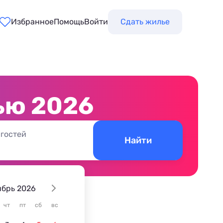
Избранное
Помощь
Войти
Сдать жилье
ью 2026
 гостей
Найти
ябрь 2026
е
чт
пт
сб
вс