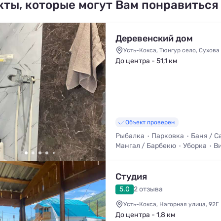
кты, которые могут Вам понравиться
Деревенский дом
Усть-Кокса, Тюнгур село, Сухова
До центра - 51,1 км
Объект проверен
Рыбалка
Парковка
Баня / С
Мангал / Барбекю
Уборка
Ви
Телевизор
Студия
5.0
2 отзыва
Усть-Кокса, Нагорная улица, 92Г
До центра - 1,8 км