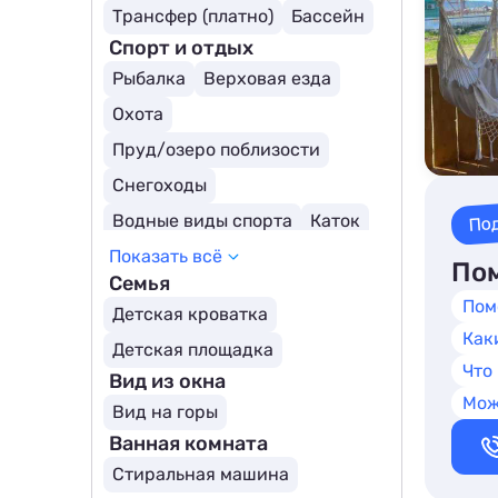
Трансфер (платно)
Бассейн
Спорт и отдых
Рыбалка
Верховая езда
Охота
Пруд/озеро поблизости
Снегоходы
По
Водные виды спорта
Каток
Показать всё
Пом
Семья
Пом
Детская кроватка
Как
Детская площадка
Что
Вид из окна
Мож
Вид на горы
Ванная комната
Стиральная машина