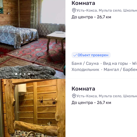
Комната
Усть-Кокса, Мульта село, Школьн
До центра - 26,7 км
Объект проверен
Баня / Сауна
Вид на горы
Wi
Холодильник
Мангал / Барбе
Стиральная машина
Комната
Усть-Кокса, Мульта село, Школьн
До центра - 26,7 км