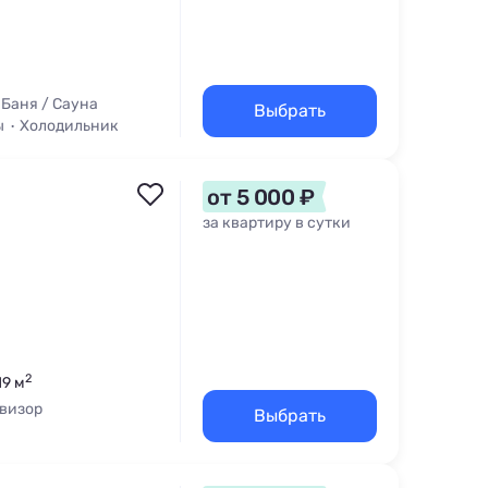
Баня / Сауна
Выбрать
ы
Холодильник
от 5 000 ₽
за квартиру в сутки
2
19 м
визор
Выбрать