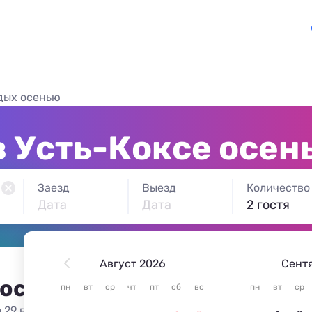
дых осенью
в Усть-Коксе осен
Заезд
Выезд
Количество
Дата
Дата
2 гостя
Август 2026
Сент
 остановиться в Усть-Кокс
пн
вт
ср
чт
пт
сб
вс
пн
вт
ср
 29 вариантов жилья из 29