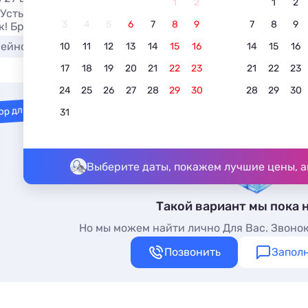
1
2
1
2
 Усть-Коксе без посредников у самого моря осенью 2026.
3
4
5
6
7
8
9
7
8
9
к! Бронируйте прямо на сайте.
сейном
Недорого
В центре
С детьми
10
11
12
13
14
15
16
14
15
16
17
18
19
20
21
22
23
21
22
23
24
25
26
27
28
29
30
28
29
30
ор для вас
31
Выберите даты, покажем лучшие цены, а
Такой вариант мы пока 
Но мы можем найти лично Для Вас. Звонок
Позвонить
Заполн