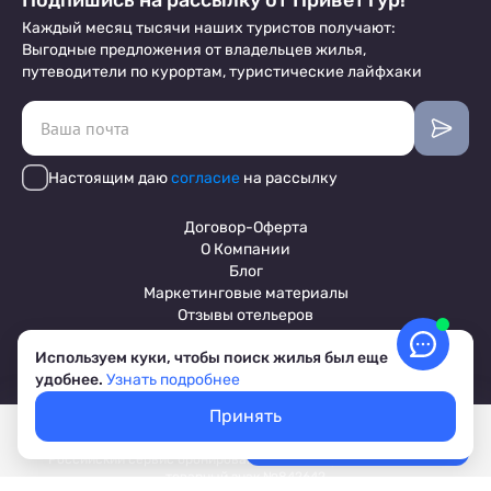
Подпишись на рассылку от ПриветТур!
Каждый месяц тысячи наших туристов получают:
Выгодные предложения от владельцев жилья,
путеводители по курортам, туристические лайфхаки
Настоящим даю
согласие
на рассылку
Договор-Оферта
О Компании
Блог
Маркетинговые материалы
Отзывы отельеров
Используем куки, чтобы поиск жилья был еще
удобнее.
Узнать подробнее
Пользовательское соглашение
Обработка персональных данных
Принять
Условия бронирования объектов
Покажем свободное жилье
Выбрать даты
© 2017-2026 ПриветТур™
Лучшие цены, акции, скидки
Российский сервис бронирования жилья, официальный сайт,
товарный знак №842642