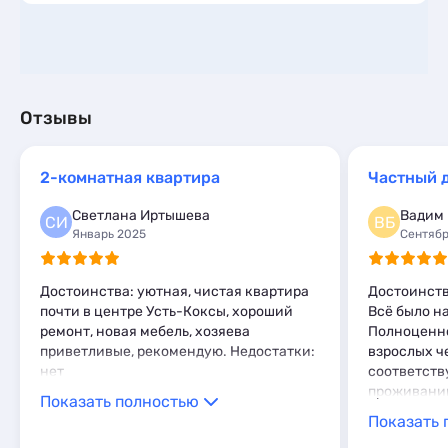
Отзывы
2-комнатная квартира
Частный 
Светлана Иртышева
Вадим
СИ
ВБ
Январь 2025
Сентябр
Достоинства: уютная, чистая квартира
Достоинств
почти в центре Усть-Коксы, хороший
Всё было н
ремонт, новая мебель, хозяева
Полноценно
приветливые, рекомендую. Недостатки:
взрослых ч
нет
соответств
проживанию
Показать полностью
Показать 