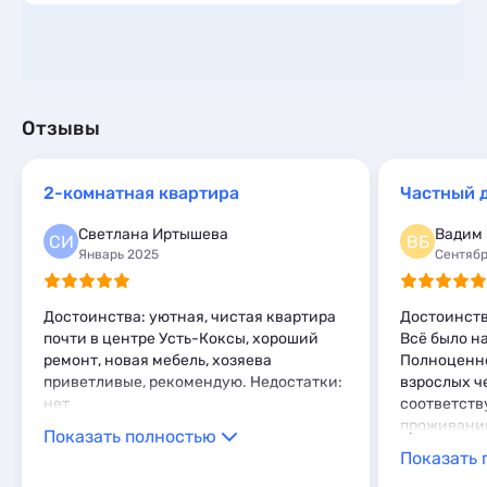
Отзывы
2-комнатная квартира
Частный 
Светлана Иртышева
Вадим
СИ
ВБ
Январь 2025
Сентябр
Достоинства: уютная, чистая квартира
Достоинств
почти в центре Усть-Коксы, хороший
Всё было н
ремонт, новая мебель, хозяева
Полноценно
приветливые, рекомендую. Недостатки:
взрослых ч
нет
соответств
проживанию
Показать полностью
Показать 