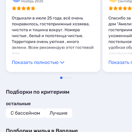
Ноябрь 2025
Сентябр
Отдыхали в июле 25 года, всё очень
Спасибо за
понравилось, гостеприимные хозяева,
дом "Амели
чистота и тишина вокруг. Номера
гостеприим
чистые , бельё и полотенца чистые.
ухоженный 
Территория очень уютная , много
постельное
зелени. Всем рекомендую этот гостевой
удобная об
дом.
шашлычная 
кондиционе
Показать полностью
Показать 
комфортную
Расположен
порадовало 
спокойным 
разнообраз
Подборки по критериям
любой вкус
есть сетев
остальные
лавки. Чист
комфорт на
С бассейном
Лучшие
и навесы з
Отдельно х
Подборки жилья в Вардане
хозяев. Он