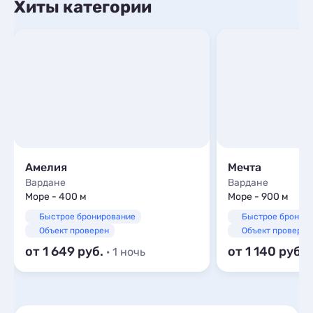
Хиты категории
Амелия
Мечта
Вардане
Вардане
Море - 400 м
Море - 900 м
Быстрое бронирование
Быстрое бронир
Объект проверен
Объект проверен
от 1 649
от 1 140
· 1 ночь
·