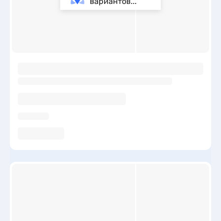
вариантов...
ы