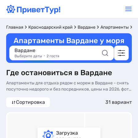
У
Главная
Краснодарский край
Вардане
Апартаменты
Апартаменты Вардане у моря
Вардане
Выберите даты
2 гостя
Где остановиться в Вардане
Апартаменты для отдыха рядом с морем в Вардане - снять
посуточно недорого и без посредников, цены на 2026, фото
комнат и отзывы туристов. Арендовать апартаменты у
моря в Вардане - более 30 вариантов, от 1596 руб,
Сортировка
31 вариант
апартаменты с общей кухней, кухней в номере и
трансфером (платно).
Загрузка