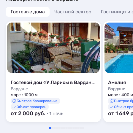
домашнюю а
помочь с л
Гостевые дома
Частный сектор
Гостиницы и 
порадовали
шашлык, ко
прямо на ме
трансфера.
место для о
комфорт, у
искреннее 
Обязательн
будем реко
Гостевой дом «У Ларисы в Вардане»
Амелия
Вардане
Вардане
море · 1000 м
море · 400 
Быстрое бронирование
Быстрое б
Объект проверен
Объект пр
от 2 000 руб.
от 1 649 
· 1 ночь