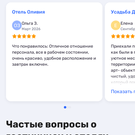
46
Базы отдыха
4
Апартаменты
1
Квартиры посуточно
70
Комнаты
1
Мини-отели
Отель Оливия
Усадьба 
5
Базы отдыха
1
Апартаменты
1
Шале
1
Санатории
1
Ольга З.
Елена
Мини-отели
5
ОЗ
Е
Комнаты
2
Март 2026
Сентябр
Шале
1
Апартаменты
1
Мини-отели
3
Что понравилось: Отличное отношение
Приехали по
персонала, все в рабочем состоянии,
как были в 
очень красиво, удобное расположение и
уютное мес
завтрак включен.
территории
арт- объек
чистый, уд
который по
оперативно
Показать 
возникшую 
завтраки. 
душой. Нед
достоприме
усадьба!!! 
Частые вопросы о
обязательн