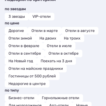
по звездам
3 звезды
VIP-отели
по цене
Дорогие
Отели в марте
Отели в августе
Отели зимой
На двоих
На троих
Отели в феврале
Отели в июле
Отели в сентябре
Отели в октябре
На Новый год
Поехать на 3 дня
Отели на майские праздники
Гостиницы от 500 рублей
Недорогие в центре
по типу
Бизнес-отели
Горнолыжные отели
Для молодоженов
Арт-отели
Новые