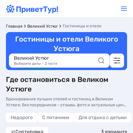
Гостиницы и отели
Главная
Великий Устюг
Гостиницы и отели Великого
Устюга
Великий Устюг
Выберите даты
2 гостя
Где остановиться в Великом
Устюге
Бронирование лучших отелей и гостиниц в Великом
Устюге, без посредников - отзывы, фото и актуальные цены
2026 на нашем сайте. Недорогой отдых в отелях и
гостиницах - более 10 вариантов, от 2800 руб, номера с
Недорого
С питанием
Для отдыха с детьми
трансфером (платно), сменой белья и онлайн оплатой.
Сортировка
3 варианта