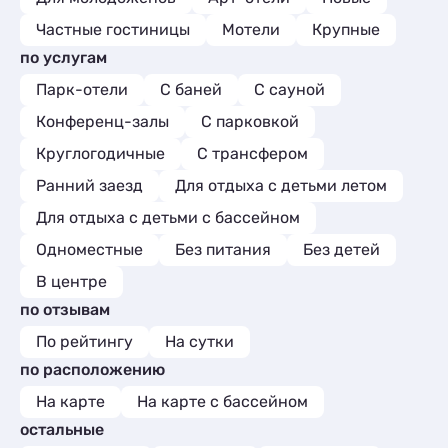
Частные гостиницы
Мотели
Крупные
по услугам
Парк-отели
С баней
С сауной
Конференц-залы
С парковкой
Круглогодичные
С трансфером
Ранний заезд
Для отдыха с детьми летом
Для отдыха с детьми с бассейном
Одноместные
Без питания
Без детей
В центре
по отзывам
По рейтингу
На сутки
по расположению
На карте
На карте с бассейном
остальные