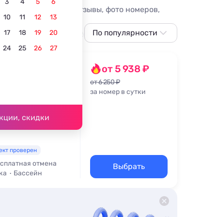
3
4
5
6
ы Веселовки, цены, отзывы, фото номеров,
10
11
12
13
тым бассейном
Лучшие
По популярности
17
18
19
20
24
25
26
27
По популярности
Сначала дешевле
от 5 938 ₽
Сначала дороже
от 6 250 ₽
за номер в сутки
ая 26
Ближе к морю
,3 км
По рейтингу
кции, скидки
ект проверен
сплатная отмена
Выбрать
ка
Бассейн