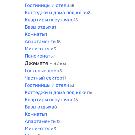
Гостиницы и отели
58
Коттеджи и дома под ключ
8
Квартиры посуточно
15
Базы отдыха
1
Комнаты
1
Апартаменты
15
Мини-отели
3
Пансионаты
1
Джемете
~ 37 км
Гостевые дома
51
Частный сектор
17
Гостиницы и отели
33
Коттеджи и дома под ключ
16
Квартиры посуточно
16
Базы отдыха
8
Комнаты
1
Апартаменты
12
Мини-отели
3