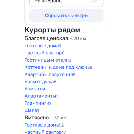
Не выбрано
Не выбрано
Сбросить фильтры
500 м
800 м
Курорты рядом
1000 м
Благовещенская
~ 20 км
Гостевые дома
1500 м
9
Частный сектор
8
Гостиницы и отели
3
Коттеджи и дома под ключ
28
Квартиры посуточно
9
Базы отдыха
6
Комнаты
1
Апартаменты
1
Глэмпинги
1
Шале
1
Витязево
~ 32 км
Гостевые дома
52
Частный сектор
17