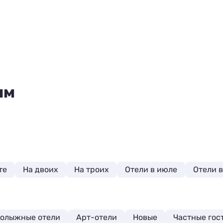
ям
те
На двоих
На троих
Отели в июле
Отели в
нолыжные отели
Арт-отели
Новые
Частные гос