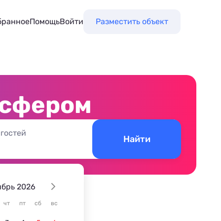
бранное
Помощь
Войти
Разместить объект
нсфером
 гостей
Найти
ябрь 2026
чт
пт
сб
вс