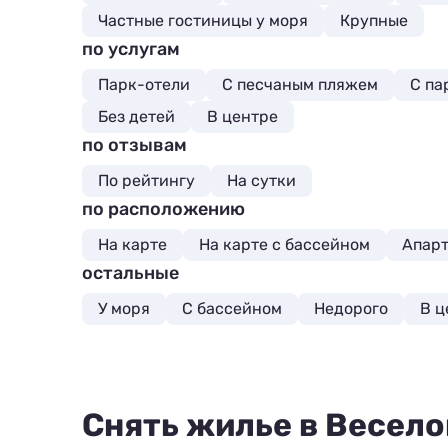
Частные гостиницы у моря
Крупные
по услугам
Парк-отели
С песчаным пляжем
С па
Без детей
В центре
по отзывам
По рейтингу
На сутки
по расположению
На карте
На карте с бассейном
Апарт
остальные
У моря
С бассейном
Недорого
В ц
Снять жилье в Весело