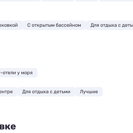
рковкой
С открытым бассейном
Для отдыха с дет
-отели у моря
ентре
Для отдыха с детьми
Лучшие
вке