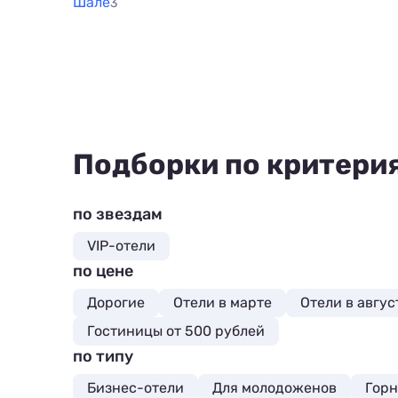
Шале
3
Подборки по критери
по звездам
VIP-отели
по цене
Дорогие
Отели в марте
Отели в авгус
Гостиницы от 500 рублей
по типу
Бизнес-отели
Для молодоженов
Гор