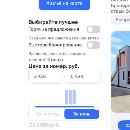
Жильё на карте
Брониро
отдых б
У мор
Выбирайте лучшее
Горячие предложения
Покажем лучшее по цене-качеству
Быстрое бронирование
Владелец свяжется с вами в
течение 10 минут
Цена за номер, руб.
За период
За ночь
По
До 2 000 руб.