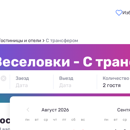
Из
Гостиницы и отели
С трансфером
Веселовки - С тра
Заезд
Выезд
Количество
Дата
Дата
2 гостя
Август 2026
Сент
 остановиться в Веселовке
пн
вт
ср
чт
пт
сб
вс
пн
вт
ср
1 вариант жилья из 1