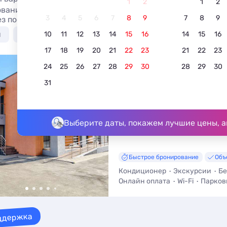
1
2
1
2
вание отеля в Веселовке с трансфером в 2026. Гостиниц
3
4
5
6
7
8
9
7
8
9
ез посредников.
я
С бассейном
Для отдыха с детьми
С откры
10
11
12
13
14
15
16
14
15
16
17
18
19
20
21
22
23
21
22
23
24
25
26
27
28
29
30
28
29
30
Гостиница Море Лофт
31
5.0
2 отзыва
Веселовка, Веселовка, ул. Морск
До моря - 400 м • До центра - 2
Выберите даты, покажем лучшие цены, а
Быстрое бронирование
Объ
Кондиционер
Экскурсии
Бе
Онлайн оплата
Wi-Fi
Парков
ддержка