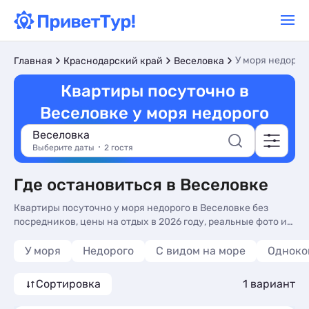
У моря недорог
Главная
Краснодарский край
Веселовка
Квартиры посуточно в
Веселовке у моря недорого
Веселовка
Выберите даты
2 гостя
Где остановиться в Веселовке
Квартиры посуточно у моря недорого в Веселовке без
посредников, цены на отдых в 2026 году, реальные фото и
отзывы туристов. Недорогие Квартиры посуточно у моря в
Веселовке - более 10 вариантов, от 5000 руб, номера с
У моря
Недорого
С видом на море
Одноко
видом на море, стиральной машиной и балконом или
террасой.
Сортировка
1 вариант