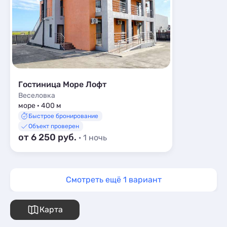
Апартаменты
12
Пансионаты
1
Мини-отели
3
Шале
3
Гостиница Море Лофт
Веселовка
море · 400 м
Быстрое бронирование
Объект проверен
от 6 250 руб.
· 1 ночь
Смотреть ещё 1 вариант
Карта