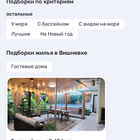
Гостиницы и отели
4
Подборки по критериям
Эллинги
3
Санатории
2
Коттеджи и дома под ключ
3
Эллинги
4
остальные
Эллинги
3
Комнаты
3
У моря
С бассейном
С видом на море
Апартаменты
22
Лучшие
На Новый год
Мини-отели
5
Подборки жилья в Вишневке
Гостевые дома