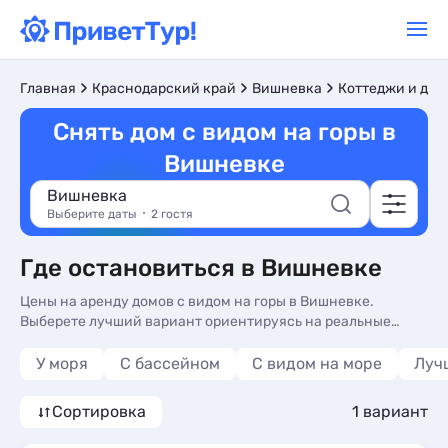
Главная
Краснодарский край
Вишневка
Коттеджи и дом
Снять дом с видом на горы в
Вишневке
Вишневка
Выберите даты
2 гостя
Где остановиться в Вишневке
Цены на аренду домов с видом на горы в Вишневке.
Выберете лучший вариант ориентируясь на реальные
отзывы. У нас вы найдете жилье на любой вкус и кошелек.
У моря
С бассейном
С видом на море
Луч
Сортировка
1 вариант