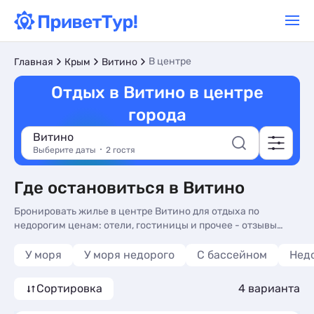
В центре
Главная
Крым
Витино
Отдых в Витино в центре
города
Витино
Выберите даты
2 гостя
Где остановиться в Витино
Бронировать жилье в центре Витино для отдыха по
недорогим ценам: отели, гостиницы и прочее - отзывы
туристов и фото. Жилье в центре Витино - более 10
вариантов, от 2900 руб, номера с общей кухней,
У моря
У моря недорого
С бассейном
Нед
трансфером (платно) и сменой белья.
Сортировка
4 варианта