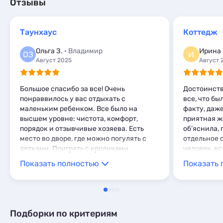
Пансионаты
Гостиницы и отели
1
11
Отзывы
Квартиры посуточно
59
Комнаты
1
Коттеджи и дома под ключ
5
Санатории
2
Мини-отели
2
Квартиры посуточно
5
Комнаты
2
Таунхаус
Коттедж
Комнаты
1
Апартаменты
35
Мини-отели
4
Ольга З.
· Владимир
Ирина
Мини-отели
1
ОЗ
И
Август 2025
Август 
Пансионаты
1
Большое спасибо за все! Очень
Достоинств
понраввилось у вас отдыхать с
все, что бы
маленьким ребенком. Все было на
факту, даж
высшем уровне: чистота, комфорт,
приятная ж
порядок и отзывчивые хозяева. Есть
об’яснила, 
место во дворе, где можно погулять с
отдельное 
детками. Поиграть с кроликами.
человек, вс
Поплавать в бассейне. Очень
уютный кот
Показать полностью
Показать 
понравилась мангальная зона. Домики
обстановка
уютные, в них есть всё для
проживания
комфорта.Рядом чистый пляж, песочек.
во внутрен
Планируем вернуться снова, в августе
вспоминать
26 года
достоин пл
Подборки по критериям
чистой лаз