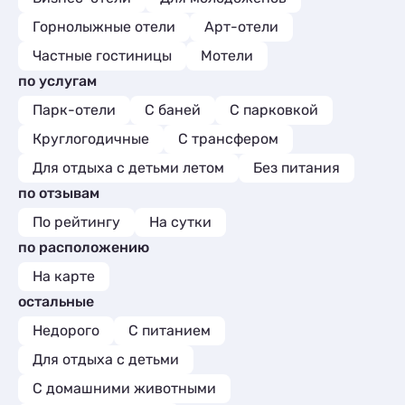
Горнолыжные отели
Арт-отели
Частные гостиницы
Мотели
по услугам
Парк-отели
С баней
С парковкой
Круглогодичные
С трансфером
Для отдыха с детьми летом
Без питания
по отзывам
По рейтингу
На сутки
по расположению
На карте
остальные
Недорого
С питанием
Для отдыха с детьми
С домашними животными