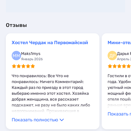
Отзывы
Хостел Чердак на Первомайской
Мини-оте
Maks1mys
Дарья 
MM
ДР
Январь 2026
Апрель 
Что понравилось: Все Что не
Гостили в о
понравилось: Ничего Комментарий:
года. Удоб
Каждый раз по приезду в этот город
уютный ном
выбераю именно этот хостел. Хозяйка
мощный фен
добрая женщцина, все расскаэет
отеля пошё
подскажет, не разу не было каких либо
раньше вре
недопониманий. Проживающие в
Показать 
хостеле также дорбые
Показать полностью