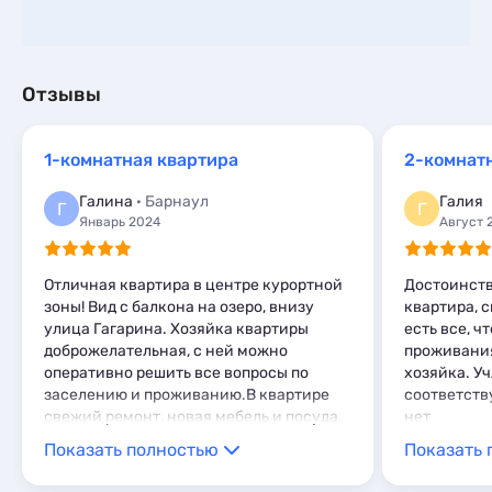
Отзывы
1-комнатная квартира
2-комнат
Галина
· Барнаул
Галия
Г
Г
Январь 2024
Август 
Отличная квартира в центре курортной
Достоинств
зоны! Вид с балкона на озеро, внизу
квартира, 
улица Гагарина. Хозяйка квартиры
есть все, ч
доброжелательная, с ней можно
проживания
оперативно решить все вопросы по
хозяйка. У
заселению и проживанию.В квартире
соответств
свежий ремонт, новая мебель и посуда.
нет
Показать полностью
Показать 