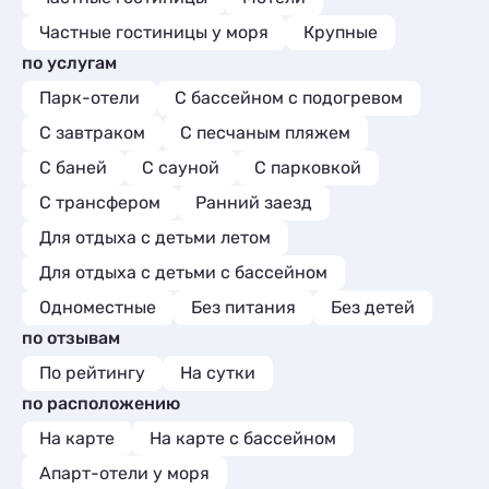
Частные гостиницы у моря
Крупные
по услугам
Парк-отели
С бассейном с подогревом
С завтраком
С песчаным пляжем
С баней
С сауной
С парковкой
С трансфером
Ранний заезд
Для отдыха с детьми летом
Для отдыха с детьми с бассейном
Одноместные
Без питания
Без детей
по отзывам
По рейтингу
На сутки
по расположению
На карте
На карте с бассейном
Апарт-отели у моря