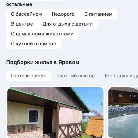
остальные
С бассейном
Недорого
С питанием
В центре
Для отдыха с детьми
С домашними животными
C кухней в номере
Подборки жилья в Яровом
Гостевые дома
Частный сектор
Коттеджи и д